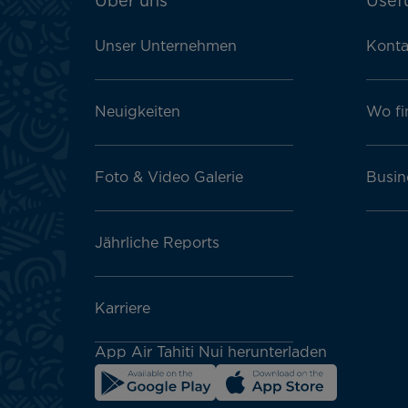
ATN:
Über uns
Usefu
Footer
menu
Unser Unternehmen
Konta
block
Neuigkeiten
Wo fi
Foto & Video Galerie
Busin
Jährliche Reports
Karriere
App Air Tahiti Nui herunterladen