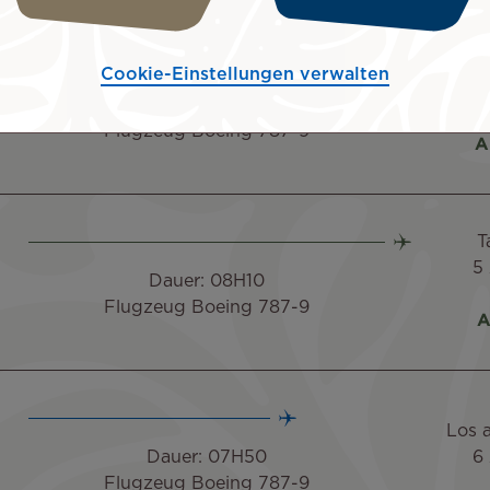
P
Cookie-Einstellungen verwalten
6
Dauer: 10H35
Flugzeug Boeing 787-9
A
T
5
Dauer: 08H10
Flugzeug Boeing 787-9
A
Los 
Dauer: 07H50
6
Flugzeug Boeing 787-9