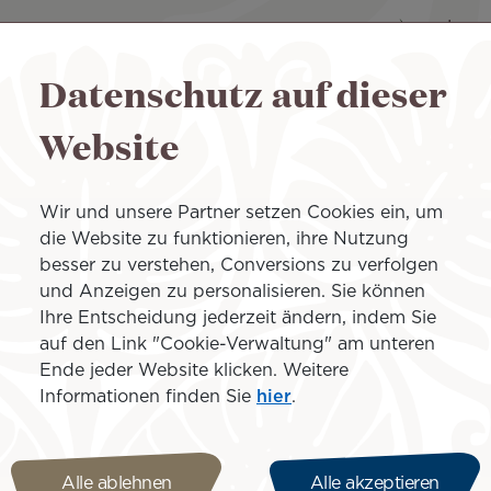
Los 
5
Dauer: 07H50
Datenschutz auf dieser
Flugzeug Boeing 787-9
A
Website
Auc
Wir und unsere Partner setzen Cookies ein, um
6
die Website zu funktionieren, ihre Nutzung
Dauer: 05H45
besser zu verstehen, Conversions zu verfolgen
Flugzeug Boeing 787-9
A
und Anzeigen zu personalisieren. Sie können
Ihre Entscheidung jederzeit ändern, indem Sie
auf den Link "Cookie-Verwaltung" am unteren
Ende jeder Website klicken. Weitere
Los 
Informationen finden Sie
hier
.
5
Dauer: 11H15
Flugzeug Boeing 787-9
A
Alle ablehnen
Alle akzeptieren