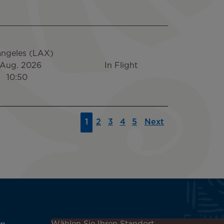
angeles (LAX)
 Aug. 2026
In Flight
10:50
1
2
3
4
5
Next