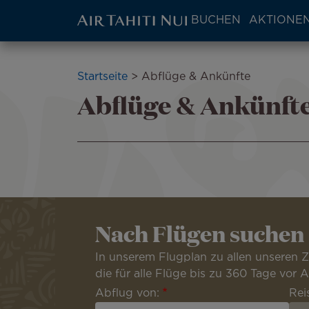
ATN:
BUCHEN
AKTIONEN
Main
menu
Zum
block
Hauptinhalt
Pfadnavigation
Startseite
Abflüge & Ankünfte
wechseln
Abflüge & Ankünft
Nach Flügen suchen
In unserem Flugplan zu allen unseren 
die für alle Flüge bis zu 360 Tage vor
Abflug von:
Rei