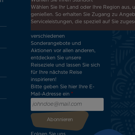
Melden Sie sich für unseren
Wählen Sie Ihren Standort
en
Newsletter an, um die
Wählen Sie Ihr Land oder Ihre Region aus, u
neuesten Nachrichten zu
genießen. So erhalten Sie Zugang zu Ange
erhalten!
Serviceleistungen, die speziell auf Sie zuges
Erhalten Sie unsere
verschiedenen
Sonderangebote und
Aktionen vor allen anderen,
entdecken Sie unsere
Reiseziele und lassen Sie sich
für Ihre nächste Reise
inspirieren!
Bitte geben Sie hier Ihre E-
Mail-Adresse ein
Folgen Sie uns