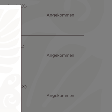
angeles (LAX)
 Aug. 2026
Angekommen
10:35
NK. 10:20
kland (AKL)
 Aug. 2026
Angekommen
12:10
NK. 12:08
angeles (LAX)
 Aug. 2026
Angekommen
14:20
NK. 14:29