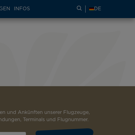
NGEN
INFOS
REISEINFORMATIONE
DE
ügen und Ankünften unserer Flugzeuge,
nlandungen, Terminals und Flugnummer.