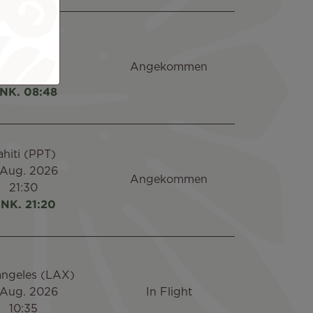
aris (CDG)
 Aug. 2026
Angekommen
09:05
NK. 08:48
ahiti (PPT)
 Aug. 2026
Angekommen
21:30
NK. 21:20
angeles (LAX)
 Aug. 2026
In Flight
10:35