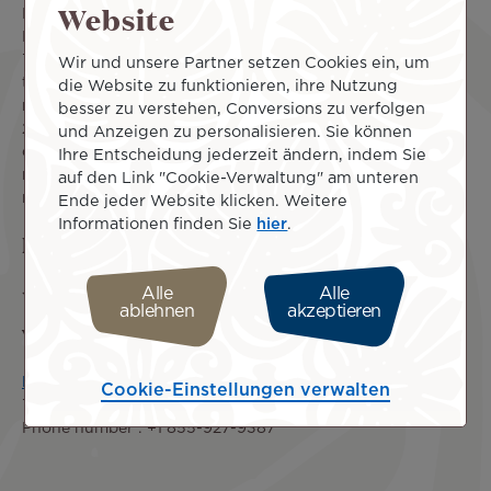
Website
National Commission for Information Technology and Civil
Liberties, in accordance with the obligations of the law n°
78-17 of January 6, 1978 relating to information
Wir und unsere Partner setzen Cookies ein, um
technology, files and civil liberties amended by law
die Website zu funktionieren, ihre Nutzung
n°2018-493 of June 20, 2018, and the regulation (EU)
besser zu verstehen, Conversions zu verfolgen
2016/679 of the European Parliament and of the Council
und Anzeigen zu personalisieren. Sie können
of 27 April 2016 on the protection of natural persons with
Ihre Entscheidung jederzeit ändern, indem Sie
regard to the processing of personal data and on the free
auf den Link "Cookie-Verwaltung" am unteren
movement of such data.
Ende jeder Website klicken. Weitere
Informationen finden Sie
hier
.
Person in charge of publication
Jessie Salmon
Alle
Alle
ablehnen
akzeptieren
Website host
PANTHEON
Cookie-Einstellungen verwalten
717 California Street, San Francisco, CA
Phone number : +1 855-927-9387