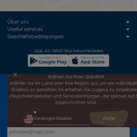
ATN:
Über uns
Footer
Useful services
menu
Geschäftsbedingungen
block
App Air Tahiti Nui herunterladen
Wählen Sie Ihren Standort
Wählen Sie Ihr Land oder Ihre Region aus, um ein individuel
Melden Sie sich für unseren Newsletter an, um die
Erlebnis zu genießen. So erhalten Sie Zugang zu Angebote
neuesten Nachrichten zu erhalten!
Pauschalangeboten und Serviceleistungen, die speziell auf 
Erhalten Sie unsere verschiedenen Sonderangebote und
zugeschnitten sind.
Aktionen vor allen anderen, entdecken Sie unsere
Reiseziele und lassen Sie sich für Ihre nächste Reise
inspirieren!
Bitte geben Sie hier Ihre E-Mail-Adresse ein