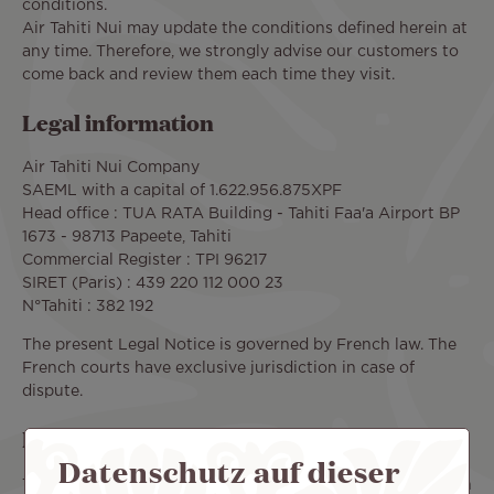
conditions.
Air Tahiti Nui may update the conditions defined herein at
any time. Therefore, we strongly advise our customers to
come back and review them each time they visit.
Legal information
Air Tahiti Nui Company
SAEML with a capital of 1.622.956.875XPF
Head office : TUA RATA Building - Tahiti Faa'a Airport BP
1673 - 98713 Papeete, Tahiti
Commercial Register : TPI 96217
SIRET (Paris) : 439 220 112 000 23
N°Tahiti : 382 192
The present Legal Notice is governed by French law. The
French courts have exclusive jurisdiction in case of
dispute.
Data processing and liberties
Datenschutz auf dieser
The Air Tahiti Nui website has been declared to the French