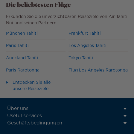
Die beliebtesten Flüge
Erkunden Sie die unverzichtbaren Reiseziele von Air Tahiti
Nui und seinen Partnern.
München Tahiti
Frankfurt Tahiti
Paris Tahiti
Los Angeles Tahiti
Auckland Tahiti
Tokyo Tahiti
Paris Rarotonga
Flug Los Angeles Rarotonga
Entdecken Sie alle
unsere Reiseziele
ATN:
Über uns
Footer
Useful services
menu
Geschäftsbedingungen
block