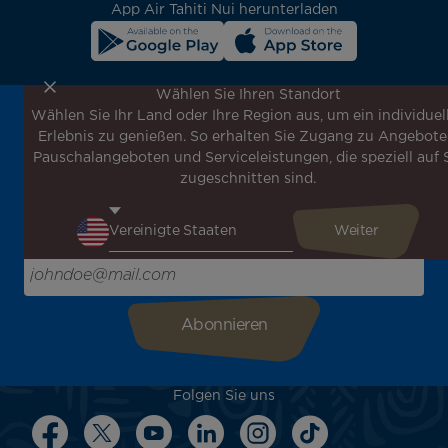
App Air Tahiti Nui herunterladen
Wählen Sie Ihren Standort
Wählen Sie Ihr Land oder Ihre Region aus, um ein individuel
Melden Sie sich für unseren Newsletter an, um die
Erlebnis zu genießen. So erhalten Sie Zugang zu Angebote
neuesten Nachrichten zu erhalten!
Pauschalangeboten und Serviceleistungen, die speziell auf 
Erhalten Sie unsere verschiedenen Sonderangebote und
zugeschnitten sind.
Aktionen vor allen anderen, entdecken Sie unsere
Reiseziele und lassen Sie sich für Ihre nächste Reise
inspirieren!
Bitte geben Sie hier Ihre E-Mail-Adresse ein
Folgen Sie uns