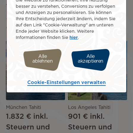
die Website zu funktionieren, ihre Nutzung
1.560 €
inkl.
1.842 €
inkl.
besser zu verstehen, Conversions zu verfolgen
und Anzeigen zu personalisieren. Sie können
Steuern und
Steuern und
Ihre Entscheidung jederzeit ändern, indem Sie
auf den Link "Cookie-Verwaltung" am unteren
Gebühren
Gebühren
Ende jeder Website klicken. Weitere
Informationen finden Sie
hier
.
Image
Image
FLUGTIC
FLUGTIC
Alle
Alle
KET
KET
SONDER
SONDER
ablehnen
akzeptieren
ANGEBO
ANGEBO
T
T
Cookie-Einstellungen verwalten
München Tahiti
Los Angeles Tahiti
1.832 €
inkl.
901 €
inkl.
Steuern und
Steuern und