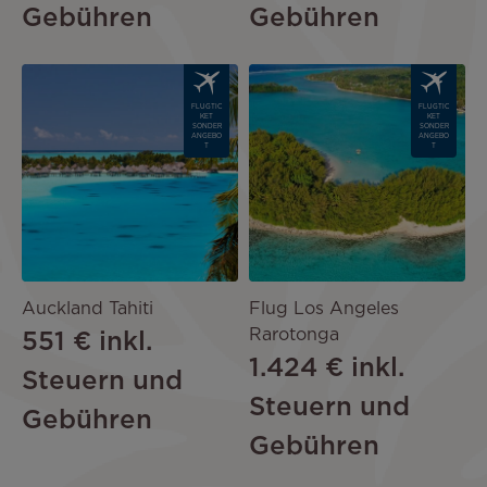
Gebühren
Gebühren
Image
Image
FLUGTIC
FLUGTIC
KET
KET
SONDER
SONDER
ANGEBO
ANGEBO
T
T
Auckland Tahiti
Flug Los Angeles
Rarotonga
551 €
inkl.
1.424 €
inkl.
Steuern und
Steuern und
Gebühren
Gebühren