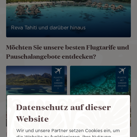
Reva Tahiti und darüber hinaus
Möchten Sie unsere besten Flugtarife und
Pauschalangebote entdecken?
Image
Image
FLUGTIC
FLUGTIC
KET
KET
SONDER
SONDER
ANGEBO
ANGEBO
T
T
Datenschutz auf dieser
Website
Wir und unsere Partner setzen Cookies ein, um
Paris Tahiti
Frankfurt Tahiti