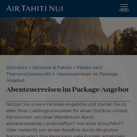
MENÜ
Zum
Hauptinhalt
wechseln
Pfadnavigation
Startseite
Aktionen & Pakete
Pakete nach
Themenschwerpunkt
Abenteuerreisen im Package-
Angebot
Abenteuerreisen im Package-Angebot
Nutzen Sie unsere Package-Angebote und starten Sie zu
allen Ihren Lieblingsreisezielen für einen Outdoor-Urlaub.
Sie träumen von einer Wandertour durch
atemberaubende Landschaften? Von einer Kreuzfahrt?
Oder vielleicht von einem Roadtrip durch die großen
Nationalparks? Ihre Reise kann viele Formen annehmen!