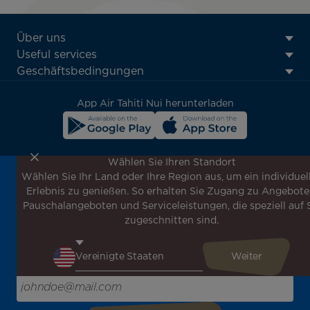
ATN:
Über uns
Footer
Useful services
menu
Geschäftsbedingungen
block
App Air Tahiti Nui herunterladen
Wählen Sie Ihren Standort
Wählen Sie Ihr Land oder Ihre Region aus, um ein individuel
Melden Sie sich für unseren Newsletter an, um die
Erlebnis zu genießen. So erhalten Sie Zugang zu Angebote
neuesten Nachrichten zu erhalten!
Pauschalangeboten und Serviceleistungen, die speziell auf 
Erhalten Sie unsere verschiedenen Sonderangebote und
zugeschnitten sind.
Aktionen vor allen anderen, entdecken Sie unsere
Reiseziele und lassen Sie sich für Ihre nächste Reise
inspirieren!
Bitte geben Sie hier Ihre E-Mail-Adresse ein