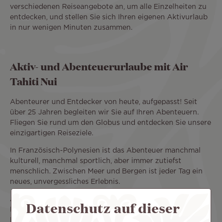
verschiedenen Reiseangebote an, um alle Einzelheiten zu
entdecken, und stellen Sie sich Ihren eigenen Aktivurlaub
in nur wenigen Minuten zusammen.
Aktiv- und Abenteuerurlaube mit Air
Tahiti Nui
Abenteurer und Entdecker von heute, aufgepasst! Seit
über 25 Jahren begleiten wir Sie auf Ihren Abenteuern.
Fliegen Sie rund um den Globus und entdecken Sie unsere
einzigartigen Reiseziele.
In Französisch-Polynesien ist das Abenteuer manchmal
kulturell, manchmal sportlich, aber immer zutiefst
menschlich. Zwischen Meer und Bergen ist jeder Tag ein
neues, unvergessliches Erlebnis.
An den anderen von Air Tahiti Nui angeflogenen
Datenschutz auf dieser
Reisezielen können Sie die weite Natur in den USA oder
Neuseeland erkunden, ein urbanes oder spirituelles