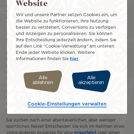
Website
Abenteuer in Japan erleben und die unglaubliche Vielfalt
der Landschaften auf dem französischen Festland
Wir und unsere Partner setzen Cookies ein, um
entdecken.
die Website zu funktionieren, ihre Nutzung
besser zu verstehen, Conversions zu verfolgen
und Anzeigen zu personalisieren. Sie können
Die besten Aktivurlaube und Touren
Ihre Entscheidung jederzeit ändern, indem Sie
auf den Link "Cookie-Verwaltung" am unteren
Ende jeder Website klicken. Weitere
Kanu- und Kajakfahren, Rafting, Canyoning,
Informationen finden Sie
hier
.
Mountainbiking und Wandern sind nur einige der
Möglichkeiten, die besten und aufregendsten Abenteuer
der Welt im Landesinneren zu erleben. Wählen Sie Ihre
Alle
Alle
Lieblingsaktivität! Jedes Reiseziel bietet einzigartige
ablehnen
akzeptieren
Ausflüge, bei denen Sie die Tierwelt kennenlernen und
Berge, Flüsse und Täler entdecken können, wie Sie sie
noch nie gesehen haben. Das ist auch eine Gelegenheit,
nachhaltigen Tourismus inmitten der Natur zu
Cookie-Einstellungen verwalten
praktizieren.
Sie suchen nach einer abenteuerlichen, aber weniger
sportlichen Reise? Entscheiden Sie sich im Rahmen eines
völlig anderen Ansatzes für eine
Kreuzfahrt
oder einen