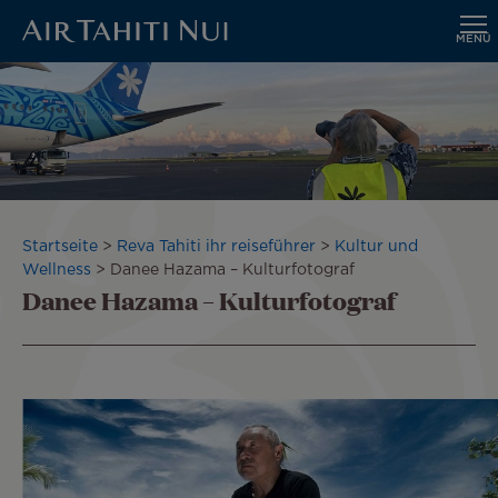
MENÜ
Zum
Hauptinhalt
wechseln
Pfadnavigation
Startseite
Reva Tahiti ihr reiseführer
Kultur und
Wellness
Danee Hazama – Kulturfotograf
Danee Hazama – Kulturfotograf