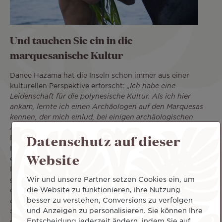
Und tauchen Sie ein in die
marquesanische Kultur
Danee Hazama hat die Inseln schon immer aus einer
kulturellen Perspektive erforscht:
„Ich habe eine
Leidenschaft für die polynesische Kultur. Als ich hier
ankam, lernte ich einen Archäologen auf den Marquesas
kennen, der mich einlud, bei einigen archäologischen
Ausgrabungen als Projektfotograf mitzuwirken
.” Die
Datenschutz auf dieser
Marquesas-Inseln nehmen einen wichtigen Platz im
Herzen dieses leidenschaftlichen Forschers ein. Er
Website
empfiehlt sie all jenen, die eine andere Seite von
Französisch-Polynesien entdecken wollen: „
Die Marquesas
Wir und unsere Partner setzen Cookies ein, um
gehören zu meinen Lieblingsinseln. Ich finde es großartig,
die Website zu funktionieren, ihre Nutzung
die Marquesas zu besuchen, wenn man einmal etwas
besser zu verstehen, Conversions zu verfolgen
anderes sehen möchte, denn sie liegen etwas abseits und
und Anzeigen zu personalisieren. Sie können Ihre
sind weniger tourismusorientiert. Man hat das Gefühl, in
Entscheidung jederzeit ändern, indem Sie auf
der Natur zu sein, und die Kultur ist dort sehr