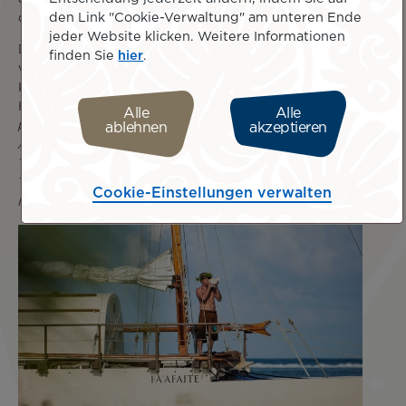
den Link "Cookie-Verwaltung" am unteren Ende
offensichtlich
.”
jeder Website klicken. Weitere Informationen
Die marquesanische Kultur ist tatsächlich besonders
finden Sie
hier
.
vielfältig. Archäologische Funde, Kunst, Tänze,
Kunsthandwerk und Tattoos sind nur einige der
Herrlichkeiten der Marquesas: „
Wir kennen die
Alle
Alle
polynesische Tätowierung, aber die Tätowierung im
ablehnen
akzeptieren
Allgemeinen stammt von den Marquesas und nicht von
Tahiti. Es gibt tahitianische Motive, aber die meisten
Tattoos, die man überall sieht, stammen von den
Cookie-Einstellungen verwalten
Marquesas
.”