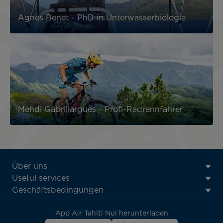
Agnès Benet - PhD in Unterwasserbiologie
Mehdi Gabrillargues - Profi-Radrennfahrer
ATN:
Über uns
Footer
Useful services
menu
Geschäftsbedingungen
block
App Air Tahiti Nui herunterladen