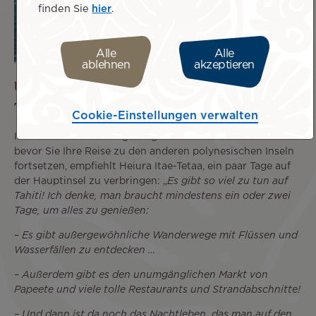
finden Sie
hier
.
Alle
Alle
ablehnen
akzeptieren
Unternehmen Sie eine Tour rund um
Tahiti
Cookie-Einstellungen verwalten
Ihr internationaler Flug bringt Sie direkt nach Tahiti. Doch
bevor Sie Ihre Reise zu den anderen polynesischen Inseln
fortsetzen, empfiehlt Heiura Itae-Tetaa, ein paar Tage auf
der Hauptinsel zu verbringen: „
Es gibt so viel zu tun auf
Tahiti! Ich denke, man braucht mindestens ein oder zwei
Tage, um alles zu genießen:
– Es gibt außergewöhnliche Wanderwege mit Flüssen und
Wasserfällen zu entdecken …
– Außerdem gibt es den unumgänglichen Markt von
Papeete und viele tolle Restaurants und Strandabschnitte!
– Und dann ist da noch das Nachtleben, das man auf den