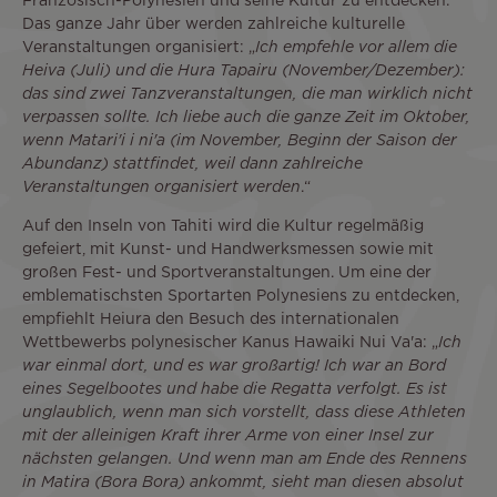
Französisch-Polynesien und seine Kultur zu entdecken.
Das ganze Jahr über werden zahlreiche kulturelle
Veranstaltungen organisiert: „
Ich empfehle vor allem die
Heiva (Juli) und die Hura Tapairu (November/Dezember):
das sind zwei Tanzveranstaltungen, die man wirklich nicht
verpassen sollte. Ich liebe auch die ganze Zeit im Oktober,
wenn Matari'i i ni'a (im November, Beginn der Saison der
Abundanz) stattfindet, weil dann zahlreiche
Veranstaltungen organisiert werden
.“
Auf den Inseln von Tahiti wird die Kultur regelmäßig
gefeiert, mit Kunst- und Handwerksmessen sowie mit
großen Fest- und Sportveranstaltungen. Um eine der
emblematischsten Sportarten Polynesiens zu entdecken,
empfiehlt Heiura den Besuch des internationalen
Wettbewerbs polynesischer Kanus Hawaiki Nui Va'a: „
Ich
war einmal dort, und es war großartig! Ich war an Bord
eines Segelbootes und habe die Regatta verfolgt. Es ist
unglaublich, wenn man sich vorstellt, dass diese Athleten
mit der alleinigen Kraft ihrer Arme von einer Insel zur
nächsten gelangen. Und wenn man am Ende des Rennens
in Matira (Bora Bora) ankommt, sieht man diesen absolut