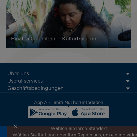
Hinatea Colombani – Kulturtrainerin
ATN:
Über uns
Footer
Useful services
menu
Geschäftsbedingungen
block
App Air Tahiti Nui herunterladen
Wählen Sie Ihren Standort
Wählen Sie Ihr Land oder Ihre Region aus, um ein individue
Melden Sie sich für unseren Newsletter an, um die