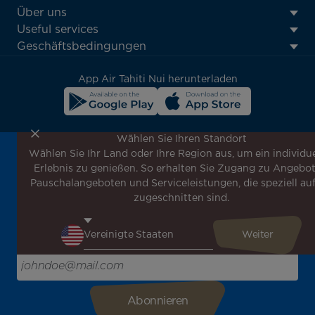
ATN:
Über uns
Footer
Useful services
menu
Geschäftsbedingungen
block
App Air Tahiti Nui herunterladen
Wählen Sie Ihren Standort
Wählen Sie Ihr Land oder Ihre Region aus, um ein individue
Melden Sie sich für unseren Newsletter an, um die
Erlebnis zu genießen. So erhalten Sie Zugang zu Angebot
neuesten Nachrichten zu erhalten!
Pauschalangeboten und Serviceleistungen, die speziell auf
Erhalten Sie unsere verschiedenen Sonderangebote und
zugeschnitten sind.
Aktionen vor allen anderen, entdecken Sie unsere
Reiseziele und lassen Sie sich für Ihre nächste Reise
inspirieren!
Bitte geben Sie hier Ihre E-Mail-Adresse ein