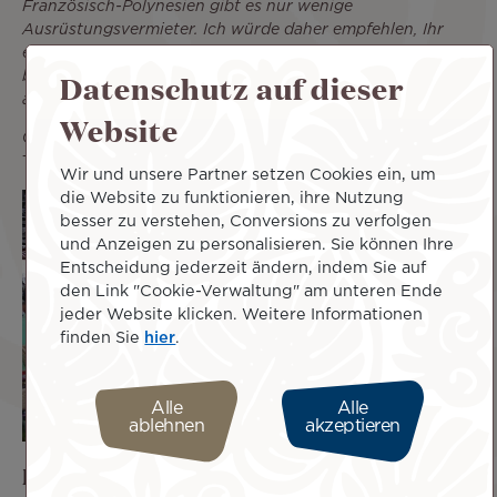
Französisch-Polynesien gibt es nur wenige
Ausrüstungsvermieter. Ich würde daher empfehlen, Ihr
eigenes Surfboard mitzubringen, wenn Sie ein
Datenschutz auf dieser
begeisterter Surfer sind, oder eine Surfschule
aufzusuchen, wenn Sie Anfänger sind
.”
Website
Gut zu wissen: Air Tahiti Nui bietet Ihnen den kostenlosen
Transport Ihres Surfboards mit Ihrem Freigepäck an!
Wir und unsere Partner setzen Cookies ein, um
die Website zu funktionieren, ihre Nutzung
besser zu verstehen, Conversions zu verfolgen
und Anzeigen zu personalisieren. Sie können Ihre
Entscheidung jederzeit ändern, indem Sie auf
den Link "Cookie-Verwaltung" am unteren Ende
jeder Website klicken. Weitere Informationen
finden Sie
hier
.
Alle
Alle
ablehnen
akzeptieren
Besuchen Sie den Markt von Papeete