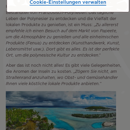
Cookie-Einstellungen verwalten
Für Michel Bourez ist auch die Kultur ein wesentlicher
Bestandteil von Französisch-Polynesien. Das tägliche
Leben der Polynesier zu entdecken und die Vielfalt der
lokalen Produkte zu genießen, ist ein Muss: „
Zu allererst
empfehle ich einen Besuch auf dem Markt von Papeete,
um die Atmosphäre zu genießen und alle einheimischen
Produkte (Fenua) zu entdecken (Kunsthandwerk, Kunst,
Lebensmittel usw.). Dort gibt es alles. Es ist der perfekte
Ort, um die polynesische Kultur zu entdecken
.”
Aber das ist noch nicht alles! Es gibt viele Gelegenheiten,
die Aromen der Inseln zu kosten. „
Zögern Sie nicht, am
Straßenrand anzuhalten, wo Obst- und Gemüsehändler
Ihnen viele köstliche lokale Produkte anbieten.
”