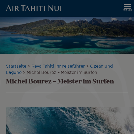
MENÜ
Zum
Hauptinhalt
wechseln
Pfadnavigation
Startseite
Reva Tahiti ihr reiseführer
Ozean und
Lagune
Michel Bourez – Meister im Surfen
Michel Bourez – Meister im Surfen