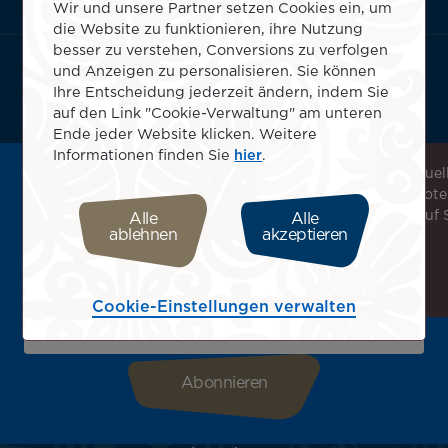
Wir und unsere Partner setzen Cookies ein, um
menu
Geschäftsbedingungen
die Website zu funktionieren, ihre Nutzung
block
besser zu verstehen, Conversions zu verfolgen
App Air Tahiti Nui herunterladen
und Anzeigen zu personalisieren. Sie können
Ihre Entscheidung jederzeit ändern, indem Sie
auf den Link "Cookie-Verwaltung" am unteren
Ende jeder Website klicken. Weitere
Wählen Sie Ihren Standort
Informationen finden Sie
hier
.
Wählen Sie Ihr Land oder Ihre Region aus, um ein individuel
Melden Sie sich für unseren Newsletter an, um die
Erlebnis zu genießen. So erhalten Sie Zugang zu Angebote
neuesten Nachrichten zu erhalten!
Pauschalangeboten und Serviceleistungen, die speziell auf 
Alle
Alle
Erhalten Sie unsere verschiedenen Sonderangebote und
ablehnen
akzeptieren
zugeschnitten sind.
Aktionen vor allen anderen, entdecken Sie unsere
Reiseziele und lassen Sie sich für Ihre nächste Reise
inspirieren!
Bitte geben Sie hier Ihre E-Mail-Adresse ein
Cookie-Einstellungen verwalten