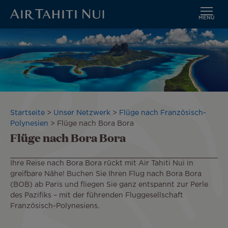
MENÜ
Zum
Bild
Hauptinhalt
wechseln
Pfadnavigation
Startseite
Unser Netzwerk
Flüge nach Französisch-
Polynesien
Flüge nach Bora Bora
Flüge nach Bora Bora
Ihre Reise nach Bora Bora rückt mit Air Tahiti Nui in
greifbare Nähe! Buchen Sie Ihren Flug nach Bora Bora
(BOB) ab Paris und fliegen Sie ganz entspannt zur Perle
des Pazifiks – mit der führenden Fluggesellschaft
Französisch-Polynesiens.