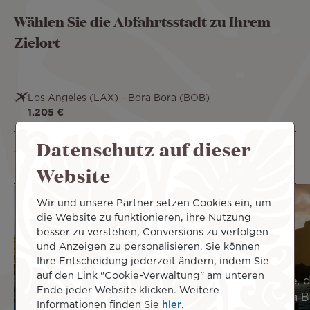
Wählen Sie die Abfahrtsstadt zu Ihrem
Zielort
Los Angeles (LAX) - Bora Bora (BOB)
1.205 €
Datenschutz auf dieser
Paris (CDG) - Bora Bora (BOB)
1.866 €
Website
Wir und unsere Partner setzen Cookies ein, um
die Website zu funktionieren, ihre Nutzung
besser zu verstehen, Conversions zu verfolgen
und Anzeigen zu personalisieren. Sie können
Ihre Entscheidung jederzeit ändern, indem Sie
auf den Link "Cookie-Verwaltung" am unteren
Das Beste, was man in Bora Bora tun
Die Orte, 
Ende jeder Website klicken. Weitere
kann
auf Bora 
Informationen finden Sie
hier
.