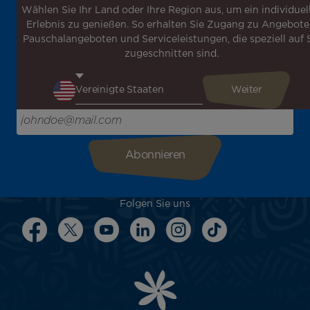
Wählen Sie Ihr Land oder Ihre Region aus, um ein individuel
Melden Sie sich für unseren Newsletter an, um die
Erlebnis zu genießen. So erhalten Sie Zugang zu Angebote
neuesten Nachrichten zu erhalten!
Pauschalangeboten und Serviceleistungen, die speziell auf 
Erhalten Sie unsere verschiedenen Sonderangebote und
zugeschnitten sind.
Aktionen vor allen anderen, entdecken Sie unsere
Reiseziele und lassen Sie sich für Ihre nächste Reise
inspirieren!
Bitte geben Sie hier Ihre E-Mail-Adresse ein
Folgen Sie uns