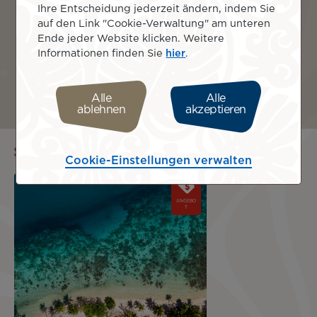
Paris
Tahiti
Ihre Entscheidung jederzeit ändern, indem Sie
Charles de Gaulle
Papeete
auf den Link "Cookie-Verwaltung" am unteren
CDG
PPT
Ende jeder Website klicken. Weitere
Informationen finden Sie
hier
.
Entfernung
Flugzeit
Alle
Alle
ablehnen
akzeptieren
15 714 km
19h54m
Sie suchen nach Sondertarifen?
Cookie-Einstellungen verwalten
Image
ANGEBO
T