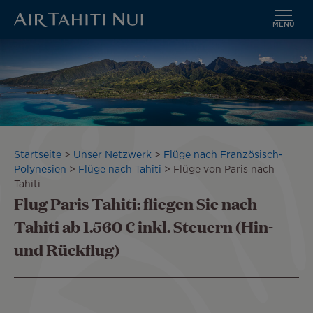
MENÜ
Zum
Bild
Hauptinhalt
wechseln
Pfadnavigation
Startseite
Unser Netzwerk
Flüge nach Französisch-
Polynesien
Flüge nach Tahiti
Flüge von Paris nach
Tahiti
Flug Paris Tahiti: fliegen Sie nach
Tahiti ab 1.560 € inkl. Steuern (Hin-
und Rückflug)