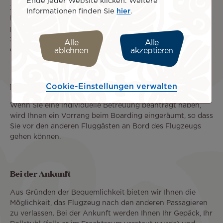
Ende jeder Website klicken. Weitere
Zusätzlich zu dem mit Ihrem Flugschein verbundenen
Informationen finden Sie
hier
.
Freigepäck dürfen Sie Ihre medizinischen Geräte,
persönlichen Mobilitätshilfen und Ihr Hilfstier ohne
zusätzliche Kosten transportieren, sofern die
Alle
Alle
erforderlichen Bedingungen erfüllt sind.
ablehnen
akzeptieren
Priority Boarding
Cookie-Einstellungen verwalten
Wenn Sie eine individuelle Betreuung beantragt haben,
wird Ihnen ein Vorrang beim Boarding eingeräumt, so dass
Sie vor den anderen Fluggästen an Bord des Flugzeugs
gehen können.
Bei der Ankunft
Aus Gründen der Bequemlichkeit bieten wir Ihnen die
Möglichkeit, das Flugzeug nach den anderen Passagieren
zu verlassen. Bei der Ankunft werden Ihnen Ihr Gepäck, Ihr