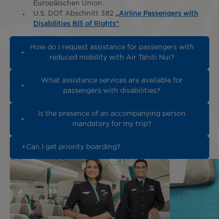
Europäischen Union.
U.S. DOT Abschnitt 382
„Airline Passengers with
Disabilities Bill of Rights“
.
How do I request assistance for passengers with
reduced mobility with Air Tahiti Nui?
What assistance services are available for
passengers with disabilities?
Is the presence of an accompanying person
mandatory for my trip?
Can I get priority boarding?