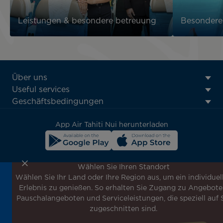
Leistungen & besondere betreuung
Besondere
ATN:
Über uns
Footer
Useful services
menu
Geschäftsbedingungen
block
App Air Tahiti Nui herunterladen
Wählen Sie Ihren Standort
Wählen Sie Ihr Land oder Ihre Region aus, um ein individuel
Melden Sie sich für unseren Newsletter an, um die
Erlebnis zu genießen. So erhalten Sie Zugang zu Angebote
neuesten Nachrichten zu erhalten!
Pauschalangeboten und Serviceleistungen, die speziell auf 
Erhalten Sie unsere verschiedenen Sonderangebote und
zugeschnitten sind.
Aktionen vor allen anderen, entdecken Sie unsere
Reiseziele und lassen Sie sich für Ihre nächste Reise