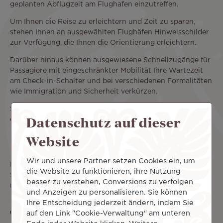
geplanten Abflugzeit am Flughafen einzutreffen.
Um Ihnen die Reise zu erleichtern und Zeit zu sparen,
stehen Ihnen an ausgewählten Flughäfen Hinweisschilder
zur Verfügung, die Ihnen die Orientierung erleichtern.
Darüber hinaus können ausgewiesene Schnellzugänge für
Passagiere mit eingeschränkter Mobilität Ihre Wartezeit
am Check-in-Schalter und bei verschiedenen Formalitäten
wie Immigration und Sicherheit verkürzen.
Sie haben zwei Möglichkeiten, am Tag Ihrer Abreise
Datenschutz auf dieser
einzuchecken:
Website
Am Check-in-Schalter
Online unter
www.airtahitinui.com
Wir und unsere Partner setzen Cookies ein, um
Bitte beachten Sie, dass Sie Ihre Bordkarte am Check-in-
die Website zu funktionieren, ihre Nutzung
Schalter des Flughafens abholen müssen, um die
besser zu verstehen, Conversions zu verfolgen
notwendige Unterstützung zu erhalten.
und Anzeigen zu personalisieren. Sie können
Ihre Entscheidung jederzeit ändern, indem Sie
Gepäcktransport
auf den Link "Cookie-Verwaltung" am unteren