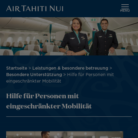
MENÜ
Zum
Bild
Hauptinhalt
wechseln
Pfadnavigation
Startseite
Leistungen & besondere betreuung
Besondere Unterstützung
Hilfe für Personen mit
eingeschränkter Mobilität
Hilfe für Personen mit
eingeschränkter Mobilität