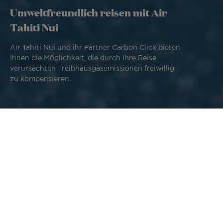
Umweltfreundlich reisen mit Air
Tahiti Nui
Air Tahiti Nui und ihr Partner Carbon Click bieten
Ihnen die Möglichkeit, die durch Ihre Reise
verursachten Treibhausgasemissionen freiwillig
zu kompensieren.
Polynesien ist ein privilegierter Zwischenstopp für
Naturliebhaber, um in die Schönheit dynamischer und
lebendiger Landschaften einzutauchen. Wir sind uns der
Auswirkungen menschlicher Aktivitäten auf unseren
Planeten bewusst und engagieren uns für konkrete
Lösungen zum Schutz der Umwelt.
In diesem Sinne laden wir Sie ein, sich uns anzuschließen,
um die Umweltauswirkungen Ihrer Flugreisen zu