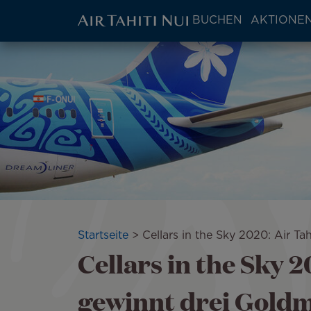
ATN:
BUCHEN
AKTIONEN
Main
menu
Zum
Bild
block
Hauptinhalt
wechseln
Pfadnavigation
Startseite
Cellars in the Sky 2020: Air Ta
Cellars in the Sky 2
gewinnt drei Goldm