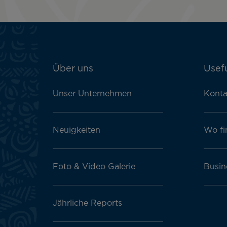
ATN:
Über uns
Usefu
Footer
menu
Unser Unternehmen
Konta
block
Neuigkeiten
Wo fi
Foto & Video Galerie
Busin
Jährliche Reports