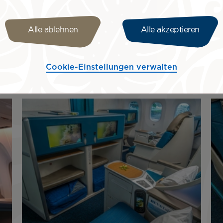
iese schönen
eams anerkennen, spornen
Alle ablehnen
Alle akzeptieren
ngen für den größtmöglichen
Cookie-Einstellungen verwalten