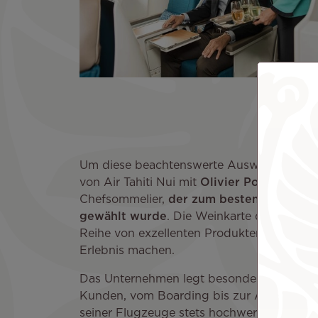
Um diese beachtenswerte Auswahl zu treff
von Air Tahiti Nui mit
Olivier Poussier
zus
Chefsommelier,
der zum besten Sommelie
gewählt wurde
. Die Weinkarte der Poerava
Reihe von exzellenten Produkten, die jede 
Erlebnis machen.
Das Unternehmen legt besonderen Wert au
Kunden, vom Boarding bis zur Ankunft. Air
seiner Flugzeuge stets hochwertige Produ