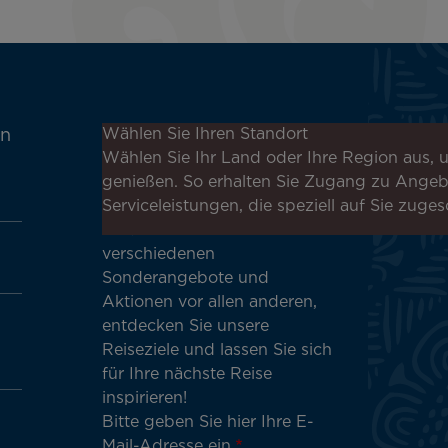
Melden Sie sich für unseren
Wählen Sie Ihren Standort
en
Newsletter an, um die
Wählen Sie Ihr Land oder Ihre Region aus, u
neuesten Nachrichten zu
genießen. So erhalten Sie Zugang zu Ange
erhalten!
Serviceleistungen, die speziell auf Sie zuges
Erhalten Sie unsere
verschiedenen
Sonderangebote und
Aktionen vor allen anderen,
entdecken Sie unsere
Reiseziele und lassen Sie sich
für Ihre nächste Reise
inspirieren!
Bitte geben Sie hier Ihre E-
Mail-Adresse ein