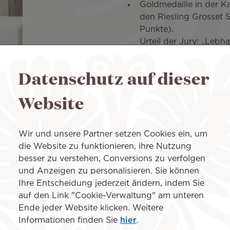
Goldmedaille in der Ka
den Riesling Grosset S
Punkte).
Urteil der Jury: „Lebhaf
Aromen von Zitrusfrüc
Feuersteinaroma. Anh
Datenschutz auf dieser
Ehrenpreis der Jury in
Website
Weinkart
e – Businessk
en, arbeiteten die Teams
ammen, dem
Wir und unsere Partner setzen Cookies ein, um
r Frankreichs und der Welt
die Website zu funktionieren, ihre Nutzung
 Business Class bietet eine
besser zu verstehen, Conversions zu verfolgen
Reise zu einem einzigartigen
und Anzeigen zu personalisieren. Sie können
Ihre Entscheidung jederzeit ändern, indem Sie
auf den Link "Cookie-Verwaltung" am unteren
f das Wohlbefinden seiner
Ende jeder Website klicken. Weitere
 Tahiti Nui bietet an Bord
Informationen finden Sie
hier
.
kte und Dienstleistungen,