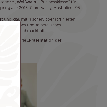
tegorie „
Weißwein
– Businessklasse“ für
pringvale 2018, Clare Valley, Australien (95
t und klar, mit frischen, aber raffinierten
hten, weiches und mineralisches
altend und schmackhaft.“
 der Kategorie „
Präsentation der
lasse“.