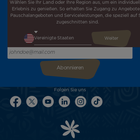
Wählen Sie Ihr Land oder Ihre Region aus, um ein individuel
Melden Sie sich für unseren Newsletter an, um die
Erlebnis zu genießen. So erhalten Sie Zugang zu Angebote
neuesten Nachrichten zu erhalten!
Pauschalangeboten und Serviceleistungen, die speziell auf 
Erhalten Sie unsere verschiedenen Sonderangebote und
zugeschnitten sind.
Aktionen vor allen anderen, entdecken Sie unsere
Reiseziele und lassen Sie sich für Ihre nächste Reise
inspirieren!
Bitte geben Sie hier Ihre E-Mail-Adresse ein
Folgen Sie uns