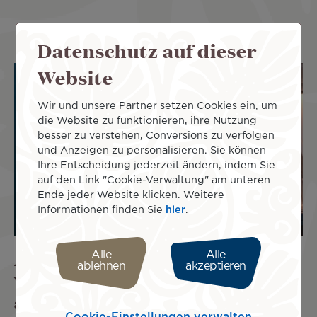
Datenschutz auf dieser
Website
Wir und unsere Partner setzen Cookies ein, um
die Website zu funktionieren, ihre Nutzung
besser zu verstehen, Conversions zu verfolgen
und Anzeigen zu personalisieren. Sie können
Ihre Entscheidung jederzeit ändern, indem Sie
auf den Link "Cookie-Verwaltung" am unteren
Ende jeder Website klicken. Weitere
Informationen finden Sie
hier
.
Alle
Alle
Air Tahiti Nuis Weinauswahl bei den
ablehnen
akzeptieren
Wines on the Wing Awards 2026
ausgezeichnet