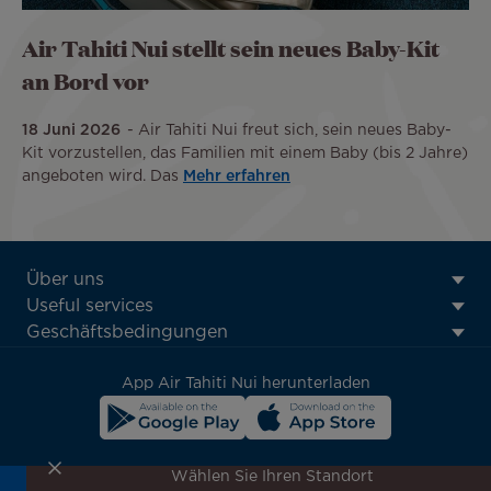
Air Tahiti Nui stellt sein neues Baby-Kit
an Bord vor
18 Juni 2026
Air Tahiti Nui freut sich, sein neues Baby-
Kit vorzustellen, das Familien mit einem Baby (bis 2 Jahre)
angeboten wird. Das
Mehr erfahren
ATN:
Über uns
Footer
Useful services
menu
Geschäftsbedingungen
block
App Air Tahiti Nui herunterladen
Wählen Sie Ihren Standort