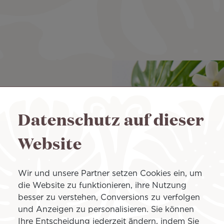
olade her. Mit ihrem
Datenschutz auf dieser
aus polynesischen Schoten
e Schokoladen her, die das
Website
n Bäume, die Kakaobäume,
 exquisiten Aromen von
Wir und unsere Partner setzen Cookies ein, um
chten. In ihre Schokolade zu
die Website zu funktionieren, ihre Nutzung
eren, ist ein Gourmet-
besser zu verstehen, Conversions zu verfolgen
hlug Air Tahiti Nui bei
und Anzeigen zu personalisieren. Sie können
r Flugreise einzusetzen.
Ihre Entscheidung jederzeit ändern, indem Sie