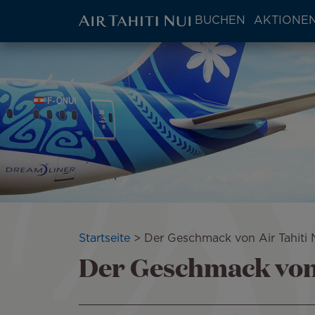
ATN:
BUCHEN
AKTIONEN
Main
menu
Zum
Bild
block
Hauptinhalt
wechseln
Pfadnavigation
Startseite
Der Geschmack von Air Tahiti 
Der Geschmack von 