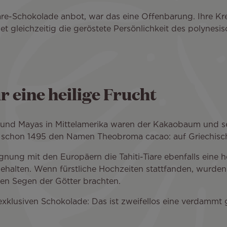
iare-Schokolade anbot, war das eine Offenbarung. Ihre Kr
 gleichzeitig die geröstete Persönlichkeit des polynesis
ür eine heilige Frucht
n und Mayas in Mittelamerika waren der Kakaobaum und se
er schon 1495 den Namen Theobroma cacao: auf Griechisch
ung mit den Europäern die Tahiti-Tiare ebenfalls eine he
ehalten. Wenn fürstliche Hochzeiten stattfanden, wurden
den Segen der Götter brachten.
exklusiven Schokolade: Das ist zweifellos eine verdammt