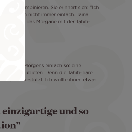
de zu kombinieren. Sie erinnert sich: "Ich
 sind jedoch nicht immer einfach. Taina
ichgewicht, das Morgane mit der Tahiti-
m mir eines Morgens einfach so: eine
hiti Nui anzubieten. Denn die Tahiti-Tiare
 Start unterstützt. Ich wollte ihnen etwas
, einzigartige und so
tion"