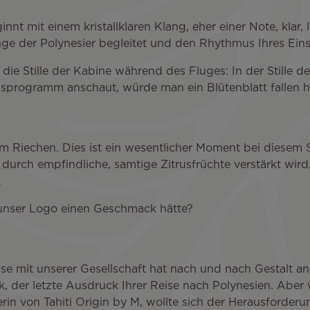
t mit einem kristallklaren Klang, eher einer Note, klar, l
sänge der Polynesier begleitet und den Rhythmus Ihres Ein
ch die Stille der Kabine während des Fluges: In der Stille
gsprogramm anschaut, würde man ein Blütenblatt fallen h
t am Riechen. Dies ist ein wesentlicher Moment bei diese
e durch empfindliche, samtige Zitrusfrüchte verstärkt wird,
.
unser Logo einen Geschmack hätte?
eise mit unserer Gesellschaft hat nach und nach Gestalt
k, der letzte Ausdruck Ihrer Reise nach Polynesien. Aber 
n von Tahiti Origin by M, wollte sich der Herausforderun