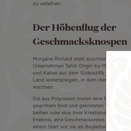
zu verleihen.
Der Höhenflug der
Geschmacksknospen
Morgane Richard stellt auschließlich Schok
Unternehmen Tahiti Origin by M stellt sie 
und Kakao aus dem Südpazifik einzigartig
Land widerspiegeln, in dem diese riesige
wachsen.
Die aus Polynesien bieten eine Frucht mit
gegrilltem Brot und gerösteten Trockenfrü
beißen oder eine ihrer Kreationen zu probi
Erlebnis, eine Geschmacksreise. Morgane sc
einem Start vor, sie als Begleitung bei eine