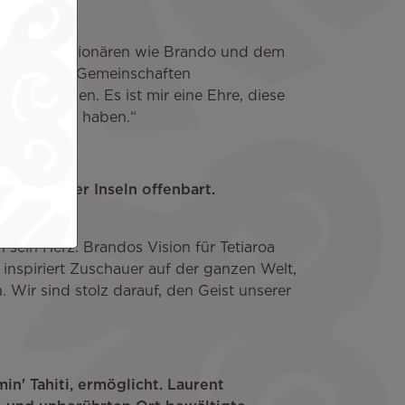
g zwischen Visionären wie Brando und dem
ie ein Film Gemeinschaften
tig machen. Es ist mir eine Ehre, diese
ich gemacht haben.“
n Geist der Inseln offenbart.
h sein Herz. Brandos Vision für Tetiaroa
 inspiriert Zuschauer auf der ganzen Welt,
. Wir sind stolz darauf, den Geist unserer
in' Tahiti, ermöglicht. Laurent