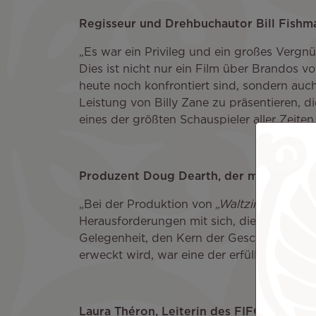
Regisseur und Drehbuchautor Bill Fishma
„Es war ein Privileg und ein großes Vergn
Dies ist nicht nur ein Film über Brandos
heute noch konfrontiert sind, sondern auch
Leistung von Billy Zane zu präsentieren, di
eines der größten Schauspieler aller Zeiten
Produzent Doug Dearth, der maßgeblich 
„Bei der Produktion von
„Waltzing with Br
Herausforderungen mit sich, die Kreativitä
Gelegenheit, den Kern der Geschichte und
erweckt wird, war eine der erfüllendsten E
Laura Théron, Leiterin des FIFO-Festiva