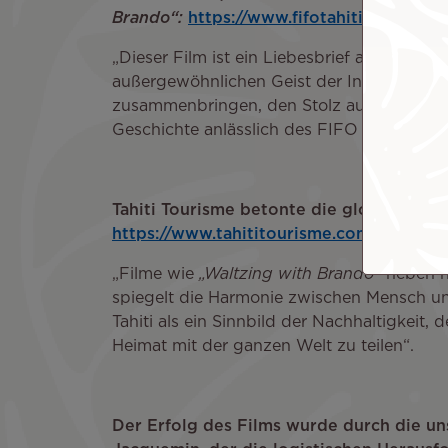
Brando“:
https://www.fifotahiti.com/
„Dieser Film ist ein Liebesbrief an Tahiti
außergewöhnlichen Geist der Inseln. Gesch
zusammenbringen, den Stolz auf unser Erbe
Geschichte anlässlich des FIFO zu teilen,
Tahiti Tourisme betonte die globale Bede
https://www.tahititourisme.com/
Ein Vert
„Filme wie
„Waltzing with Brando“
heben ni
spiegelt die Harmonie zwischen Mensch und 
Tahiti als ein Sinnbild der Nachhaltigkeit
Heimat mit der ganzen Welt zu teilen“.
Der Erfolg des Films wurde durch die uns