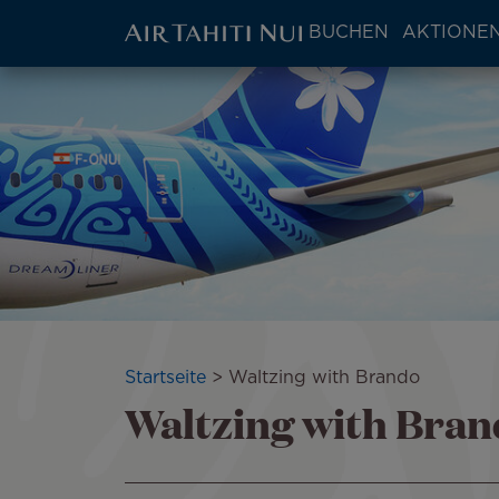
ATN:
BUCHEN
AKTIONEN
Main
menu
Zum
Bild
block
Hauptinhalt
wechseln
Pfadnavigation
Startseite
Waltzing with Brando
Waltzing with Bra