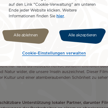
auf den Link "Cookie-Verwaltung" am unteren
Ende jeder Website klicken. Weitere
 und seine Bewohner. Er verdeutlicht die tiefe Verbindun
Informationen finden Sie
hier
.
ichten wie „Waltzing with Brando“ erinnern uns daran, w
 wecken und die Werte feiern kann, die Ozeanien einzigar
 insbesondere mit den talentierten Menschen, die es mögl
Alle ablehnen
Alle akzeptieren
utung des Films, der die einzigartige Schönheit und de
Cookie-Einstellungen verwalten
reter erklärte:
cht nur Tahiti als Reiseziel hervor, sondern enthüllen auc
Natur wider, die unsere Inseln auszeichnet. Dieser Film
, der Kultur und einer atemberaubenden Schönheit zu sehen
chätzbare Unterstützung lokaler Partner, darunter Film