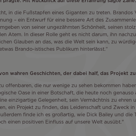
 prägte. Mit Rückblick auf diese Erfahrung sagte Zane:
ht, in die Fußstapfen eines Giganten zu treten. Brandos V
fnung – ein Entwurf für eine bessere Art des Zusammenle
ti, umgeben von seiner ungezähmten Schönheit, seinen s
en Atem. In dieser Rolle geht es nicht darum, ihn nachz
chen Glauben an das, was die Welt sein kann, zu würdigen
 etwas Brando-istisches Publikum hinterlässt.“
von wahren Geschichten, der dabei half, das Projekt z
n zu offenbaren, die nur wenige zu sehen bekommen habe
ogische Oase in einer Botschaft, die heute noch genauso a
e einzigartige Gelegenheit, sein Vermächtnis zu ehren u
ten, ein Projekt zu finden, das Leidenschaft und Zweck in
ußerdem finde ich es großartig, wie Dick Bailey und die 
h einen positiven Einfluss auf unsere Welt ausübt."