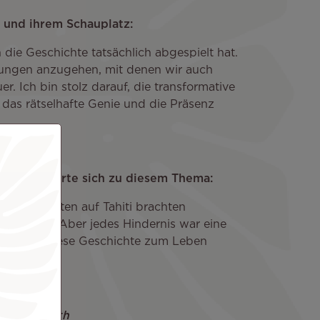
 und ihrem Schauplatz:
 die Geschichte tatsächlich abgespielt hat.
erungen anzugehen, mit denen wir auch
. Ich bin stolz darauf, die transformative
, das rätselhafte Genie und die Präsenz
 war, äußerte sich zu diesem Thema:
 Dreharbeiten auf Tahiti brachten
rforderten. Aber jedes Hindernis war eine
ehen, wie diese Geschichte zum Leben
altzing with