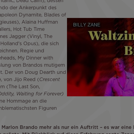
Titanic, Dead Calm), dessen
ando der Ankerpunkt des
apoleon Dynamite, Blades of
igieuses), Alaina Huffman
allers, Hot Tub Time
mes Jagger (Vinyl, The
Holland's Opus), die sich
zeichnen. Regie und
heads, My Dinner with
zählung von Brandos mutigem
ät. Der von Doug Dearth und
, von Jijo Reed (
Crescent
om (The Last Son,
ddity, Waiting for Forever)
eine Hommage an die
emblematischsten Figuren
Marlon Brando mehr als nur ein Auftritt – es war eine