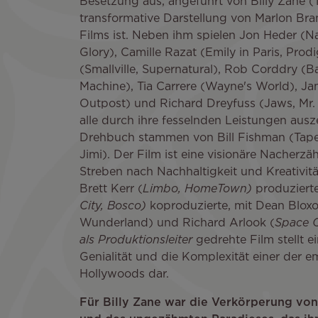
Besetzung aus, angeführt von Billy Zane (
transformative Darstellung von Marlon Br
Films ist. Neben ihm spielen Jon Heder (N
Glory), Camille Razat (Emily in Paris, Prod
(Smallville, Supernatural), Rob Corddry (B
Machine), Tia Carrere (Wayne's World), Ja
Outpost) und Richard Dreyfuss (Jaws, Mr. 
alle durch ihre fesselnden Leistungen aus
Drehbuch stammen von Bill Fishman (Tape
Jimi). Der Film ist eine visionäre Nacher
Streben nach Nachhaltigkeit und Kreativit
Brett Kerr (
Limbo, HomeTown)
produzierte
City, Bosco)
koproduzierte, mit Dean Blox
Wunderland) und Richard Arlook (
Space O
als Produktionsleiter
gedrehte Film stellt 
Genialität und die Komplexität einer der 
Hollywoods dar.
Für Billy Zane war die Verkörperung von 