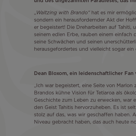
und des ungezähmten Paradieses, das ihn
„
Waltzing with Brando“
hat es mir ermöglic
sondern ein herausfordernder Akt der Hof
er begeistert! Die Dreharbeiten auf Tahi
seinem edlen Erbe, rauben einem einfach d
seine Schwächen und seinen unerschütterli
herausgefordertes und vielleicht sogar ein
Dean Bloxom, ein leidenschaftlicher Fan 
„Ich war begeistert, eine Seite von Marlo
Brandos kühne Vision für Tetiaroa als ökol
Geschichte zum Leben zu erwecken, war ein
den Geist Tahitis hervorzuheben. Es ist sel
stolz auf das, was wir geschaffen haben. A
Niveau gebracht haben, das auch heute noc