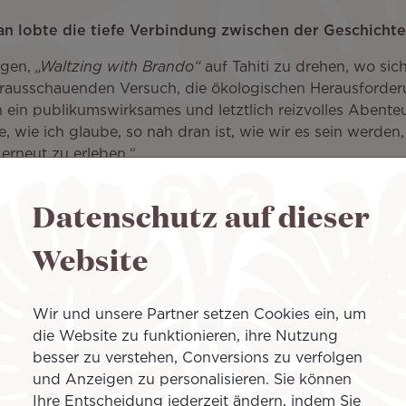
n lobte die tiefe Verbindung zwischen der Geschichte
ügen,
„Waltzing with Brando“
auf Tahiti zu drehen, wo sich
 vorausschauenden Versuch, die ökologischen Herausford
 ein publikumswirksames und letztlich reizvolles Abenteuer
e, wie ich glaube, so nah dran ist, wie wir es sein werden
 erneut zu erleben.“
Datenschutz auf dieser
an der Umsetzung der komplexen Produktion beteiligt
Website
ando“
war die Reise ebenso wichtig wie das Ergebnis. Die
t, Entschlossenheit und eine unglaubliche Teamleistung e
 den visionären Geist von Marlon Brando zu ehren. Zu s
Wir und unsere Partner setzen Cookies ein, um
rfahrungen meiner Karriere.“
die Website zu funktionieren, ihre Nutzung
besser zu verstehen, Conversions zu verfolgen
und Anzeigen zu personalisieren. Sie können
ls, betonte die kulturelle Bedeutung von Filmen wie
„W
Ihre Entscheidung jederzeit ändern, indem Sie