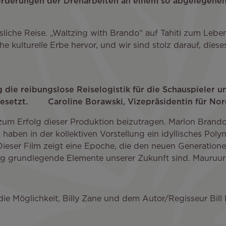
forderungen der Dreharbeiten an einem so abgelegenen
iche Reise. „Waltzing with Brando“ auf Tahiti zum Leben
e kulturelle Erbe hervor, und wir sind stolz darauf, dieses
g die reibungslose Reiselogistik für die Schauspieler un
setzt. Caroline Borawski, Vizepräsidentin für Nord-
, zum Erfolg dieser Produktion beizutragen. Marlon Brando
haben in der kollektiven Vorstellung ein idyllisches Pol
ieser Film zeigt eine Epoche, die den neuen Generation
ung grundlegende Elemente unserer Zukunft sind. Mauruur
ie Möglichkeit, Billy Zane und dem Autor/Regisseur Bill