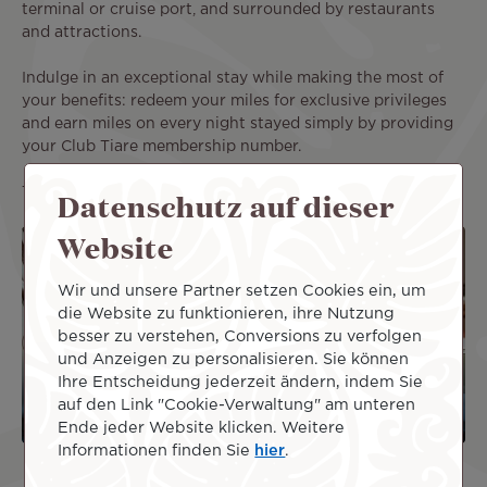
terminal or cruise port, and surrounded by restaurants
and attractions.
Indulge in an exceptional stay while making the most of
your benefits: redeem your miles for exclusive privileges
and earn miles on every night stayed simply by providing
your Club Tiare membership number.
Datenschutz auf dieser
Turn your Miles into rewards you’ll love!
Website
Image
Image
Wir und unsere Partner setzen Cookies ein, um
die Website zu funktionieren, ihre Nutzung
besser zu verstehen, Conversions zu verfolgen
Tropical Buffet
Express continental
und Anzeigen zu personalisieren. Sie können
Breakfast
breakfast
Ihre Entscheidung jederzeit ändern, indem Sie
2000Miles
1500Miles
auf den Link "Cookie-Verwaltung" am unteren
Ende jeder Website klicken. Weitere
Informationen finden Sie
hier
.