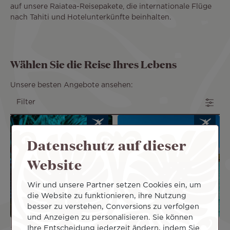
auf unsere Raiatea-Reisepakete, die internationale Flüge
nach Tahiti und Hotelunterkünfte beinhalten.
Wählen Sie die Reise Ihres Lebens
Unsere besten Angebote ansehen:
Filter
Image
Image
Datenschutz auf dieser
PAUSCH
PAUSCH
ALANGE
ALANGE
Website
BOT
BOT
Wir und unsere Partner setzen Cookies ein, um
die Website zu funktionieren, ihre Nutzung
besser zu verstehen, Conversions zu verfolgen
und Anzeigen zu personalisieren. Sie können
Ihre Entscheidung jederzeit ändern, indem Sie