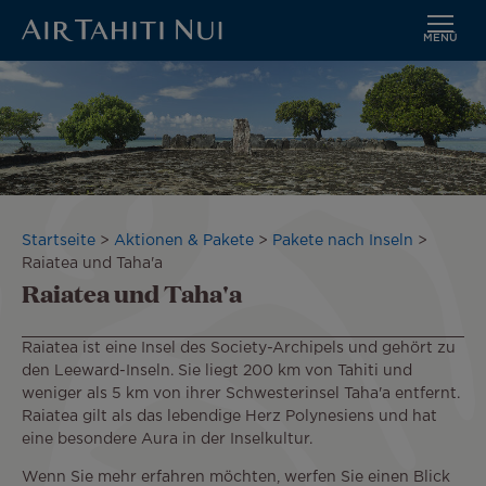
MENÜ
Zum
Bild
Hauptinhalt
wechseln
Pfadnavigation
Startseite
Aktionen & Pakete
Pakete nach Inseln
Raiatea und Taha'a
Raiatea und Taha'a
Raiatea ist eine Insel des Society-Archipels und gehört zu
den Leeward-Inseln. Sie liegt 200 km von Tahiti und
weniger als 5 km von ihrer Schwesterinsel Taha'a entfernt.
Raiatea gilt als das lebendige Herz Polynesiens und hat
eine besondere Aura in der Inselkultur.
Wenn Sie mehr erfahren möchten, werfen Sie einen Blick