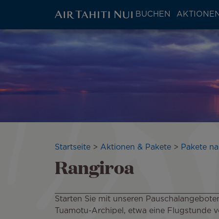
ATN:
BUCHEN
AKTIONEN
Main
menu
Zum
Bild
block
Hauptinhalt
wechseln
Pfadnavigation
Startseite
Aktionen & Pakete
Pakete na
Rangiroa
Starten Sie mit unseren Pauschalangebote
Tuamotu-Archipel, etwa eine Flugstunde von