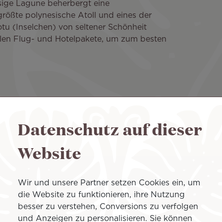
sige Lagune beherbergt eine
rößte polynesische Atoll und eines der
tu (Inselchen) von seltener Schönheit
alen Flug- und Hotelpakete, um zum besten
Ihres Lebens
Datenschutz auf dieser
Website
Französisch-Polynesien
Alle anzeige
:
Erlebnis:
Wir und unsere Partner setzen Cookies ein, um
die Website zu funktionieren, ihre Nutzung
besser zu verstehen, Conversions zu verfolgen
PAUSCHALA
und Anzeigen zu personalisieren. Sie können
NGEBOT