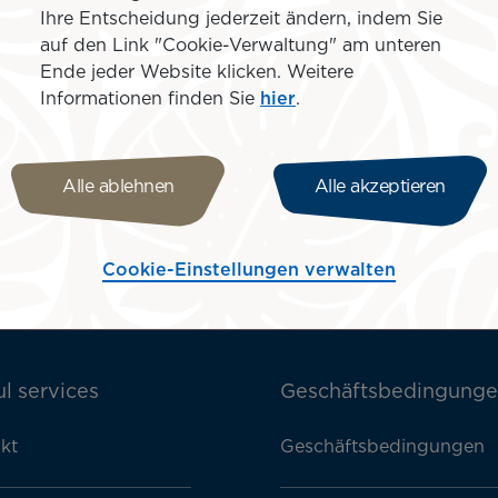
nzösisch Polynesien
Ihre Entscheidung jederzeit ändern, indem Sie
 Cook Islands
auf den Link "Cookie-Verwaltung" am unteren
Ende jeder Website klicken. Weitere
390 €
inkl.
Informationen finden Sie
hier
.
euern und
bühren
Alle ablehnen
Alle akzeptieren
Cookie-Einstellungen verwalten
l services
Geschäftsbedingung
kt
Geschäftsbedingungen