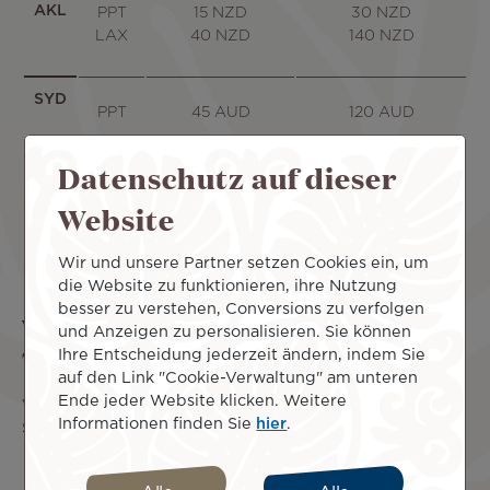
AKL
PPT
15 NZD
30 NZD
LAX
40 NZD
140 NZD
SYD
PPT
45 AUD
120 AUD
Datenschutz auf dieser
NRT
PPT
4 900 JPY
11 200 JPY
Website
Wir und unsere Partner setzen Cookies ein, um
die Website zu funktionieren, ihre Nutzung
besser zu verstehen, Conversions zu verfolgen
Wie kann man einen Sitzplatz bei Air
und Anzeigen zu personalisieren. Sie können
Tahiti Nui buchen?
Ihre Entscheidung jederzeit ändern, indem Sie
auf den Link "Cookie-Verwaltung" am unteren
Ende jeder Website klicken. Weitere
Wenn Ihr Ticket keinem Sitzplatz zugeordnet ist, können
Informationen finden Sie
hier
.
Sie einen Sitzplatz buchen:
An einem Ticketschalter von Air Tahiti Nui in
Papeete oder, indem Sie sich bis zu 48 Stunden vor