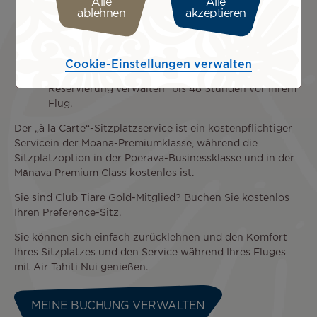
Alle
Alle
ablehnen
akzeptieren
Ihrem Flug an unsere Reservierungsabteilung
wenden. In diesem Fall muss die Zahlung der
zusätzlichen Gebühr innerhalb von 72 Stunden
nach dem Zeitpunkt der Reservierung erfolgen.
Cookie-Einstellungen verwalten
Auf unserer Website unter der Rubrik „Meine
Reservierung verwalten“ bis 48 Stunden vor Ihrem
Flug.
Der „à la Carte“-Sitzplatzservice ist ein kostenpflichtiger
Servicein der Moana-Premiumklasse, während die
Sitzplatzoption in der Poerava-Businessklasse und in der
Mānava Premium Class kostenlos ist.
Sie sind Club Tiare Gold-Mitglied? Buchen Sie kostenlos
Ihren Preference-Sitz.
Sie können sich einfach zurücklehnen und den Komfort
Ihres Sitzplatzes und den Service während Ihres Fluges
mit Air Tahiti Nui genießen.
MEINE BUCHUNG VERWALTEN