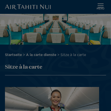
MENÜ
Zum
Bild
Hauptinhalt
wechseln
Pfadnavigation
Startseite
A la carte dienste
Sitze à la carte
Sitze à la carte