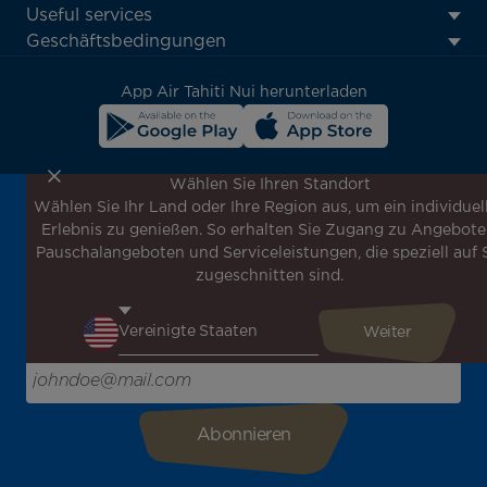
Footer
Useful services
menu
Geschäftsbedingungen
block
App Air Tahiti Nui herunterladen
Wählen Sie Ihren Standort
Wählen Sie Ihr Land oder Ihre Region aus, um ein individuel
Melden Sie sich für unseren Newsletter an, um die
Erlebnis zu genießen. So erhalten Sie Zugang zu Angebote
neuesten Nachrichten zu erhalten!
Pauschalangeboten und Serviceleistungen, die speziell auf 
Erhalten Sie unsere verschiedenen Sonderangebote und
zugeschnitten sind.
Aktionen vor allen anderen, entdecken Sie unsere
Reiseziele und lassen Sie sich für Ihre nächste Reise
inspirieren!
Bitte geben Sie hier Ihre E-Mail-Adresse ein