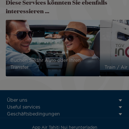
Diese Services könnten Sie ebenfalls
interessieren ...
Buchen Sie Ihr Auto oder Ihren
Transfer
Train / Air
ATN:
Über uns
Footer
Useful services
menu
Geschäftsbedingungen
block
App Air Tahiti Nui herunterladen