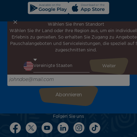
Wählen Sie Ihren Standort
Wählen Sie Ihr Land oder Ihre Region aus, um ein individuel
Melden Sie sich für unseren Newsletter an, um die
Erlebnis zu genießen. So erhalten Sie Zugang zu Angebote
neuesten Nachrichten zu erhalten!
Pauschalangeboten und Serviceleistungen, die speziell auf 
Erhalten Sie unsere verschiedenen Sonderangebote und
zugeschnitten sind.
Aktionen vor allen anderen, entdecken Sie unsere
Reiseziele und lassen Sie sich für Ihre nächste Reise
inspirieren!
Bitte geben Sie hier Ihre E-Mail-Adresse ein
Folgen Sie uns