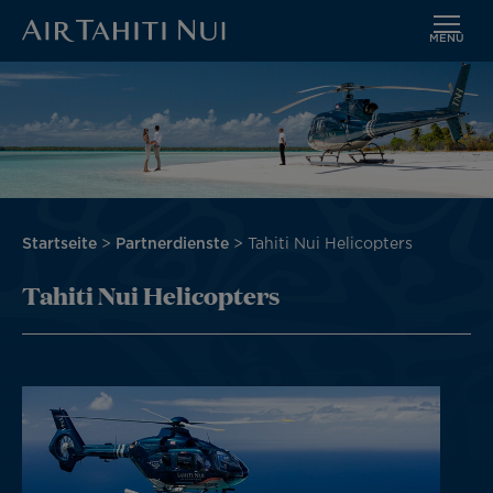
MENÜ
Zum
Bild
Hauptinhalt
wechseln
Pfadnavigation
Startseite
Partnerdienste
Tahiti Nui Helicopters
Tahiti Nui Helicopters