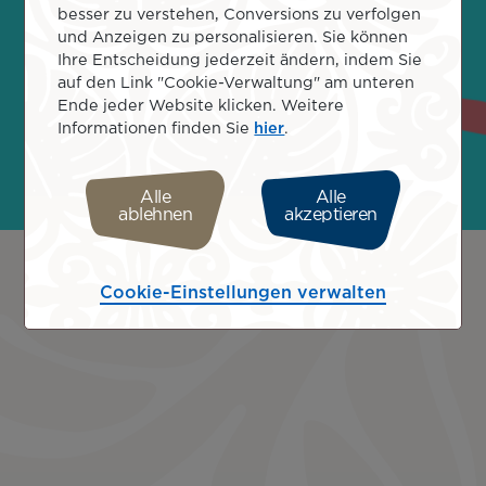
Unermesslichkeit. Der Himmel
besser zu verstehen, Conversions zu verfolgen
und Anzeigen zu personalisieren. Sie können
gehört Ihnen!
Ihre Entscheidung jederzeit ändern, indem Sie
auf den Link "Cookie-Verwaltung" am unteren
Ende jeder Website klicken. Weitere
Informationen finden Sie
hier
.
Alle
Alle
ablehnen
akzeptieren
Remote
video
URL
Cookie-Einstellungen verwalten