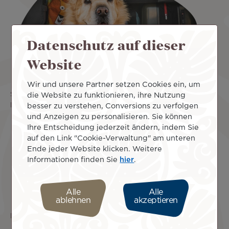
Datenschutz auf dieser
Website
Wir und unsere Partner setzen Cookies ein, um
Servicetiere helfen, den täglichen Bedürfnissen dieser
die Website zu funktionieren, ihre Nutzung
Personen gerecht zu werden, wie z. B.:
besser zu verstehen, Conversions zu verfolgen
und Anzeigen zu personalisieren. Sie können
Agoraphobie
Ihre Entscheidung jederzeit ändern, indem Sie
Autismus
auf den Link "Cookie-Verwaltung" am unteren
Epilepsie
Ende jeder Website klicken. Weitere
Beeinträchtigte Mobilität,
Informationen finden Sie
hier
.
Posttraumatische Belastungsstörung,
Psychiatrisches Syndrom,
Taubheit,
Alle
Alle
Sehbehinderung und Verlust des Sehvermögens.
ablehnen
akzeptieren
Die üblichen Aufgaben dieser Servicetiere umfassen: