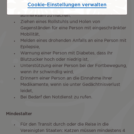
Führen einer blinden Person,
Cookie-Einstellungen verwalten
Eine gehörlose Person auf verschiedene Geräusche
aufmerksam zu machen,
Ziehen eines Rollstuhls und Holen von
Gegenständen für eine Person mit eingeschränkter
Mobilität,
Melden eines drohenden Anfalls an eine Person mit
Epilepsie,
Warnung einer Person mit Diabetes, dass ihr
Blutzucker hoch oder niedrig ist,
Unterstützung einer Person bei der Fortbewegung,
wenn ihr schwindlig wird,
Erinnern einer Person an die Einnahme ihrer
Medikamente, wenn sie unter Gedächtnisverlust
leidet,
Bei Bedarf den Notdienst zu rufen.
Mindestalter
Für den Transit durch oder die Reise in die
Vereinigten Staaten: Katzen müssen mindestens 4