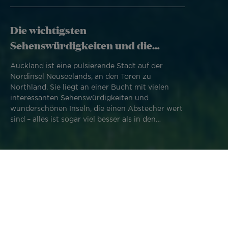
Die wichtigsten
Sehenswürdigkeiten und die
Überraschungen
Auckland ist eine pulsierende Stadt auf der
Nordinsel Neuseelands, an den Toren zu
Northland. Sie liegt an einer Bucht mit vielen
interessanten Sehenswürdigkeiten und
wunderschönen Inseln, die einen Abstecher wert
sind – alles ist sogar viel besser als in den
Reisebeschreibungen angegeben. Und auch viel
origineller. Folgen Sie mir!
Die wichtigsten Highlights
Ich habe Auckland schon mehr als hundert Mal kreuz und
quer bereist. Ich freue mich, meine Reiseerfahrungen, die