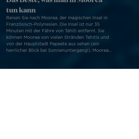
tun kann
Reisen Sie nach Moorea, der magischen Insel in
Französisch-Polynesien. Die Insel ist nur 35
Minuten mit der Fähre von Tahiti entfernt. Sie
können Moorea von vielen Stränden Tahitis und
von der Hauptstadt Papeete aus sehen (ein
herrlicher Blick bei Sonnenuntergang!). Moorea
ist neben Tahiti und Bora Bora die bekannteste
Insel in Französisch-Polynesien und eignet sich
perfekt für einen Familienurlaub, einen
romantischen Ausflug oder einen
unterhaltsamen Abstecher mit Freunden.
Moorea hat zwei Buchten (Cook's Bay und Opunohu Bay),
viele spektakuläre Berge (Mont Rotui, Mont Mou'a Puta –
der durchbohrte Berg, der magische Berg usw.) mit
atemberaubenden Aussichten, schönen Stränden und
Resort-Hotels, Campingplätzen und B&Bs. Tahitis
Schwesterinsel ist perfekt für Abenteuer: Möchten Sie
lieber schwimmen, wandern oder verschiedene
Bootstouren unternehmen? Oder vielleicht alles während