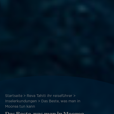
Pfadnavigation
Startseite
Reva Tahiti ihr reiseführer
Inselerkundungen
Das Beste, was man in
Moorea tun kann
Das Beste, was man in Moorea