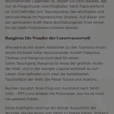
faszinierenden Legenden ist. Reisen Sie nach Raiatea, das
nur 45 Flugminuten vom Flughafen Tahiti Faa'a entfernt
ist. Dort befindet sich Taputapuatea, das wichtigste und
zentrale Marae im Polynesischen Dreieck. Auf dieser von
der spirituellen Kraft
Mana
durchdrungenen Insel lernen
Sie die Seele Polynesiens intensiv kennen.
Rangiroa: Die Wunder der Unterwasserwelt
Wie wäre es mit einem Abstecher zu den Tuamotu-Inseln,
einem Archipel voller faszinierender Atolle? Fakarava,
Tikehau und Rangiroa sind ideal für einen
tollen Tauchgang. Rangiroa ist eines der größten Atolle
der Welt, und in der riesigen Lagune wimmelt es von
Leben. Hier befinden sich zwei der beliebtesten
Tauchplätze der Welt: die Pässe Tiputa und Avatoru.
Buchen Sie jetzt Ihren Flug von Auckland nach Tahiti
(AKL – PPT) und erleben Sie Polynesien, wie Sie es noch
nie gesehen haben.
Diese Highlights sind nur ein kleiner Ausschnitt der
Wunder, die die Inseln von Tahiti zu bieten haben. Stöbern