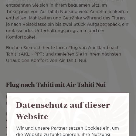
entspannen Sie sich in Ihrem bequemen Sitz. Im
Ticketpreis von Air Tahiti Nui sind viele Annehmlichkeiten
enthalten: Mahlzeiten und Getränke während des Fluges,
je nach Reiseklasse ein bis zwei Stück Aufgabegepäck, ein
umfassendes Unterhaltungsprogramm und ein
Komfortpaket.
Buchen Sie noch heute Ihren Flug von Auckland nach
Tahiti (AKL – PPT) und genießen Sie in Ihrem nächsten
Urlaub den Komfort von Air Tahiti Nui.
Flug nach Tahiti mit Air Tahiti Nui
Die polynesische Airline bietet regelmäßige Nonstop-
Datenschutz auf dieser
Flüge von Auckland nach Französisch-Polynesien an.
Website
Darüber hinaus arbeitet Air Tahiti Nui mit Airlines in der
ganzen Welt zusammen, um Hunderte von anderen Zielen
auf der ganzen Welt anzufliegen. In Neuseeland und
Wir und unsere Partner setzen Cookies ein, um
Australien bestehen Partnerschaften mit Air New Zealand
die Website zu funktionieren, ihre Nutzung