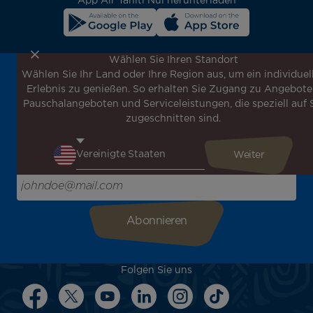
App Air Tahiti Nui herunterladen
Wählen Sie Ihren Standort
Wählen Sie Ihr Land oder Ihre Region aus, um ein individuel
Melden Sie sich für unseren Newsletter an, um die
Erlebnis zu genießen. So erhalten Sie Zugang zu Angebote
neuesten Nachrichten zu erhalten!
Pauschalangeboten und Serviceleistungen, die speziell auf 
Erhalten Sie unsere verschiedenen Sonderangebote und
zugeschnitten sind.
Aktionen vor allen anderen, entdecken Sie unsere
Reiseziele und lassen Sie sich für Ihre nächste Reise
inspirieren!
Bitte geben Sie hier Ihre E-Mail-Adresse ein
Folgen Sie uns