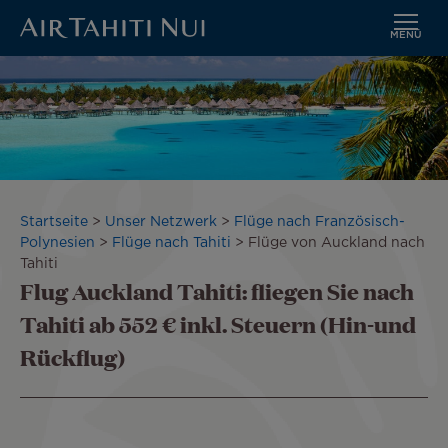
MENÜ
Zum
Hauptinhalt
wechseln
Pfadnavigation
Startseite
Unser Netzwerk
Flüge nach Französisch-
Polynesien
Flüge nach Tahiti
Flüge von Auckland nach
Tahiti
Flug Auckland Tahiti: fliegen Sie nach
Tahiti ab 552 € inkl. Steuern (Hin-und
Rückflug)