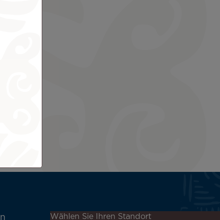
Melden Sie sich für unseren
Wählen Sie Ihren Standort
en