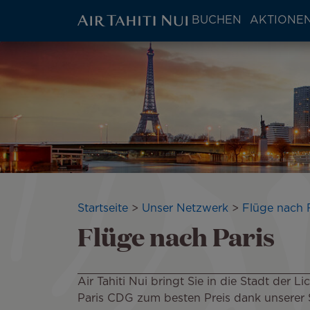
ATN:
BUCHEN
AKTIONEN
Main
menu
Zum
Bild
block
Hauptinhalt
wechseln
Pfadnavigation
Startseite
Unser Netzwerk
Flüge nach 
Flüge nach Paris
Air Tahiti Nui bringt Sie in die Stadt der 
Paris CDG zum besten Preis dank unserer 