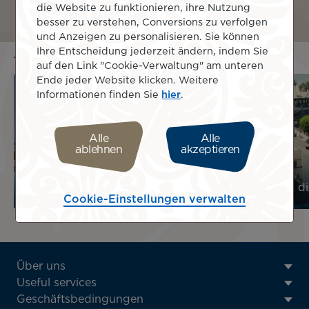
Weiter
die Website zu funktionieren, ihre Nutzung
besser zu verstehen, Conversions zu verfolgen
und Anzeigen zu personalisieren. Sie können
Andere Reiseziele
Ihre Entscheidung jederzeit ändern, indem Sie
auf den Link "Cookie-Verwaltung" am unteren
Ende jeder Website klicken. Weitere
Informationen finden Sie
hier
.
Alle
Alle
ablehnen
akzeptieren
Flüge nach Französisch-Polynesien
Flüge in d
Cookie-Einstellungen verwalten
ATN:
Über uns
Footer
Useful services
menu
Geschäftsbedingungen
block