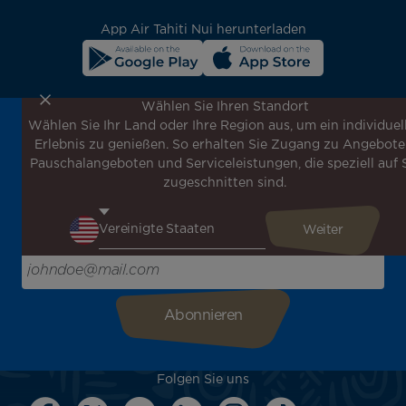
App Air Tahiti Nui herunterladen
Wählen Sie Ihren Standort
Wählen Sie Ihr Land oder Ihre Region aus, um ein individuel
Melden Sie sich für unseren Newsletter an, um die
Erlebnis zu genießen. So erhalten Sie Zugang zu Angebote
neuesten Nachrichten zu erhalten!
Pauschalangeboten und Serviceleistungen, die speziell auf 
Erhalten Sie unsere verschiedenen Sonderangebote und
zugeschnitten sind.
Aktionen vor allen anderen, entdecken Sie unsere
Reiseziele und lassen Sie sich für Ihre nächste Reise
inspirieren!
Bitte geben Sie hier Ihre E-Mail-Adresse ein
Folgen Sie uns