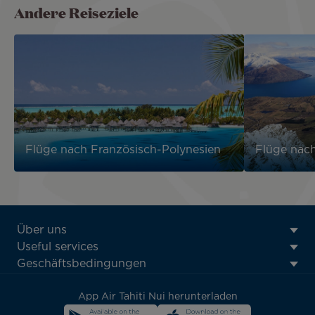
Andere Reiseziele
Flüge nach Französisch-Polynesien
Flüge nac
ATN:
Über uns
Footer
Useful services
menu
Geschäftsbedingungen
block
App Air Tahiti Nui herunterladen