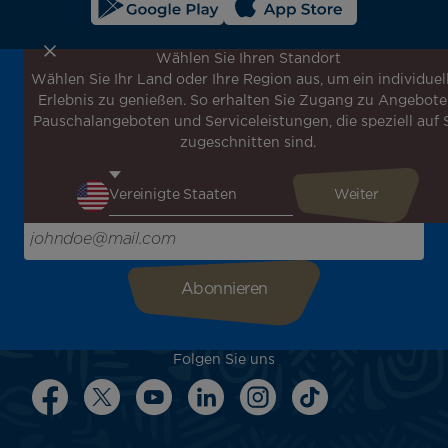
Wählen Sie Ihren Standort
Wählen Sie Ihr Land oder Ihre Region aus, um ein individuel
Melden Sie sich für unseren Newsletter an, um die
Erlebnis zu genießen. So erhalten Sie Zugang zu Angebote
neuesten Nachrichten zu erhalten!
Pauschalangeboten und Serviceleistungen, die speziell auf 
Erhalten Sie unsere verschiedenen Sonderangebote und
zugeschnitten sind.
Aktionen vor allen anderen, entdecken Sie unsere
Reiseziele und lassen Sie sich für Ihre nächste Reise
inspirieren!
Bitte geben Sie hier Ihre E-Mail-Adresse ein
Folgen Sie uns