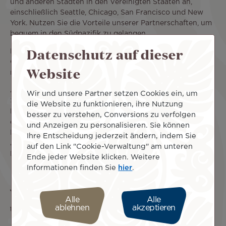
und anderen Städten in den Vereinigten Staaten an,
einschließlich Seattle, Chicago, San Francisco und New
York. Nutzen Sie die Vorteile unserer Partnerschaften, um
bequem in den Südpazifik zu gelangen.
Datenschutz auf dieser
Buchen Sie jetzt Ihren Hin- und Rückflug zu den
Cookinseln, um unsere aktuellen Angebote optimal zu
Website
nutzen.
Auf den von Air Tahiti Nui durchgeführten Flügen (CDG-
Wir und unsere Partner setzen Cookies ein, um
>PPT oder LAX->PPT) sind im Ticketpreis der Bordservice,
die Website zu funktionieren, ihre Nutzung
Mahlzeiten und Getränke sowie ein Ihrer Reiseklasse
besser zu verstehen, Conversions zu verfolgen
entsprechendes
Freigepäck
enthalten. Die Flüge zwischen
und Anzeigen zu personalisieren. Sie können
Papeete und Rarotonga (PPT->RAR) oder Papeete und
Ihre Entscheidung jederzeit ändern, indem Sie
Aitutaki (PPT->AIT) unterliegen den Bestimmungen der
auf den Link "Cookie-Verwaltung" am unteren
Fluggesellschaften, die diese Strecken bedienen.
Ende jeder Website klicken. Weitere
Informationen finden Sie
hier
.
Was kann man auf den Cookinseln
Alle
Alle
unternehmen?
ablehnen
akzeptieren