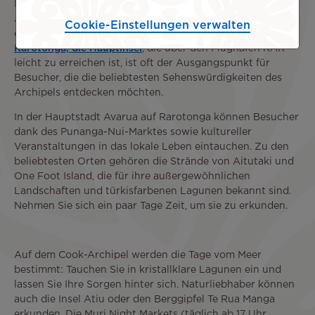
Die Cookinseln sind ein unabhängiger Inselstaat in „freier
Assoziierung mit Neuseeland“. Sie sind ein ideales Ziel für
Cookie-Einstellungen verwalten
eine Reise, die Natur, Kultur und Entspannung kombiniert.
Rarotonga, die Hauptinsel
, die über den Flughafen RAR
leicht zu erreichen ist, ist oft der Ausgangspunkt für
Besucher, die die beliebtesten Sehenswürdigkeiten des
Archipels entdecken möchten.
In der Hauptstadt Avarua auf Rarotonga können Besucher
dank des Punanga-Nui-Marktes sowie kultureller
Veranstaltungen in das lokale Leben eintauchen. Zu den
beliebtesten Orten gehören die Strände von Aitutaki und
One Foot Island, die für ihre außergewöhnlichen
Landschaften und türkisfarbenen Lagunen bekannt sind.
Nehmen Sie sich ein paar Tage Zeit, um sie zu erkunden.
Auf dem Cook-Archipel werden die Tage vom Meer
bestimmt: Tauchen Sie in kristallklare Lagunen ein und
lassen Sie Ihre Sorgen hinter sich. Naturliebhaber können
auch die Insel Atiu oder den Berggipfel Te Rua Manga
erkunden. Die Muri Night Markets (täglich ab 17 Uhr