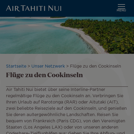
MENÜ
Zum
Hauptinhalt
wechseln
Pfadnavigation
Startseite
Unser Netzwerk
Flüge zu den Cookinseln
Flüge zu den Cookinseln
Air Tahiti Nui bietet über seine Interline-Partner
regelmäßige Flüge zu den Cookinseln an. Verbringen Sie
Ihren Urlaub auf Rarotonga (RAR) oder Aitutaki (AIT),
zwei beliebte Reiseziele auf den Cookinseln, und genießen
Sie deren außergewöhnliche Landschaften. Reisen Sie
bequem von Frankreich (Paris CDG), von den Vereinigten
Staaten (Los Angeles LAX) oder von unseren anderen
Codeshare-Zielflughäfen aus: Geben Sie Ihre Abflug- und