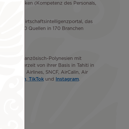
eau der Marken (Kompetenz des Personals,
n- und Wirtschaftsintelligenzportal, das
 aus 22.500 Quellen in 170 Branchen
haft nach Französisch-Polynesien mit
 fliegt derzeit von ihrer Basis in Tahiti in
 American Airlines, SNCF, AirCalin, Air
er
,
Linkedin
,
TikTok
und
Instagram
.