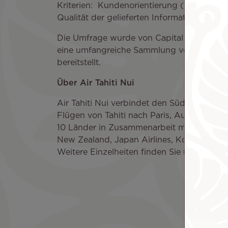
Kriterien:
Kundenorientierung (Qualität d
Qualität der gelieferten Informationen) un
Die Umfrage wurde von Capital in Zusammen
eine umfangreiche Sammlung von Statistik
bereitstellt.
Über Air Tahiti Nui
Air Tahiti Nui verbindet den Südpazifik mi
Flügen von Tahiti nach Paris, Auckland, Toki
10 Länder in Zusammenarbeit mit einer Rei
New Zealand, Japan Airlines, Korean Air un
Weitere Einzelheiten finden Sie unter
www.