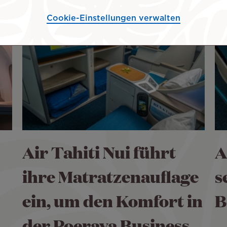
Cookie-Einstellungen verwalten
Air Tahiti Nui führt
A
ihre Matratzenauflage
s
ein, um den Komfort in
B
der Poerava Business