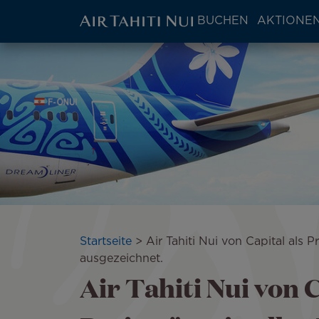
ATN:
BUCHEN
AKTIONEN
Main
menu
Zum
Bild
block
Hauptinhalt
wechseln
Pfadnavigation
Startseite
Air Tahiti Nui von Capital als 
ausgezeichnet.
Air Tahiti Nui von C