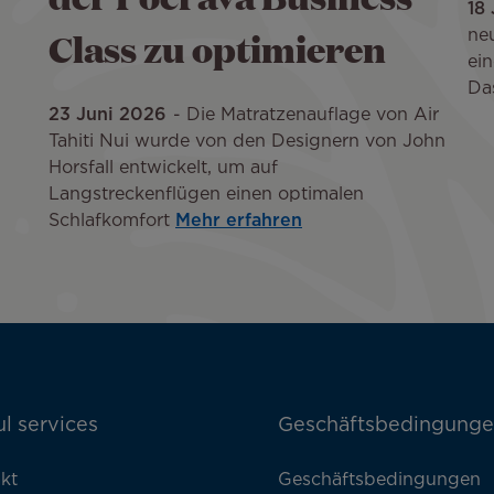
18
Class zu optimieren
neu
ei
Da
23 Juni 2026
Die Matratzenauflage von Air
Tahiti Nui wurde von den Designern von John
Horsfall entwickelt, um auf
Langstreckenflügen einen optimalen
Schlafkomfort
Mehr erfahren
l services
Geschäftsbedingung
kt
Geschäftsbedingungen