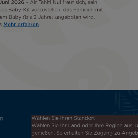
 Juni 2026
Air Tahiti Nui freut sich, sein
es Baby-Kit vorzustellen, das Familien mit
nem Baby (bis 2 Jahre) angeboten wird.
s
Mehr erfahren
Melden Sie sich für unseren
Wählen Sie Ihren Standort
en
Newsletter an, um die
Wählen Sie Ihr Land oder Ihre Region aus, u
neuesten Nachrichten zu
genießen. So erhalten Sie Zugang zu Ange