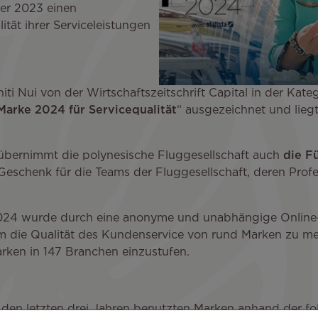
er 2023 einen
tät ihrer Serviceleistungen
ti Nui von der Wirtschaftszeitschrift Capital in der Kateg
Marke 2024 für Servicequalität
“ ausgezeichnet und liegt
übernimmt die polynesische Fluggesellschaft auch
die F
chenk für die Teams der Fluggesellschaft, deren Professi
2024 wurde durch eine anonyme und unabhängige Onlin
 um die Qualität des Kundenservice von rund Marken zu m
rken in 147 Branchen einzustufen.
 den letzten drei Jahren benutzten Marken anhand der fo