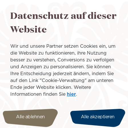
es Empfangs, schnelle Kontaktaufnahme), Kompetenzniv
d ihre Bereitschaft, die Marke weiterzuempfehlen.
Datenschutz auf dieser
arbeit mit Statista R durchgeführt, dem führenden Date
Website
en, Berichten und Informationen zu über 80.000 Themen
Wir und unsere Partner setzen Cookies ein, um
die Website zu funktionieren, ihre Nutzung
t vier Kontinenten und ist die bedeutendste Fluggesellsc
besser zu verstehen, Conversions zu verfolgen
o, Los Angeles. Air Tahiti Nui hat ihren Sitz in Papeete und
und Anzeigen zu personalisieren. Sie können
he von Codeshare-Partnern, insbesondere Alaska Airlines,
Ihre Entscheidung jederzeit ändern, indem Sie
d Qantas. Folgen Sie Air Tahiti Nui auf
Facebook
,
Twitt
auf den Link "Cookie-Verwaltung" am unteren
airtahitinui.com
.
Ende jeder Website klicken. Weitere
Informationen finden Sie
hier
.
Alle ablehnen
Alle akzeptieren