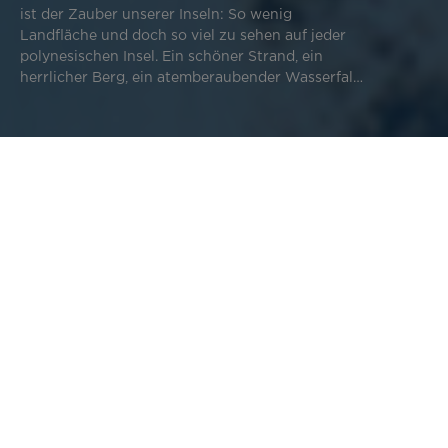
ist der Zauber unserer Inseln: So wenig
Landfläche und doch so viel zu sehen auf jeder
polynesischen Insel. Ein schöner Strand, ein
herrlicher Berg, ein atemberaubender Wasserfall,
der in Begleitung von Wanderführern zugänglich
ist, archäologische Stätten, die die Kultur
Französisch-Polynesiens zum Ausdruck bringen...
Jede Insel besitzt ihre Schätze.
Reisen Sie mit uns und entdecken Sie Tahiti,
Welches sind die schönsten Orte in Französisch-
Moorea, Huahine, Bora Bora, Rurutu, Fakarava
Polynesien? Das ist ein Thema, das Aufmerksamkeit
und Hiva Oa! Ihre Reise wird Sie auf einige der
verdient. Zunächst einmal sollten wir uns auf die
schönsten Inseln der Welt führen.
Geografie unseres schönen Reiseziels konzentrieren.
Die Geografie unserer Inseln
Wie groß ist Französisch-Polynesien? Glauben Sie mir,
wenn ich Ihnen sage „größer als Europa“? Nein? Und doch
stimmt das, zumindest für die Europäische Union: 1,7
Millionen Quadratkilometer entfallen auf Französisch-
Polynesien und seine ausschließliche Wirtschaftszone,
und rund 1,6 Millionen auf die 27 europäischen Länder.