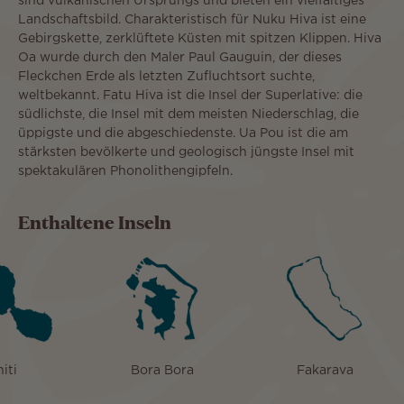
sind vulkanischen Ursprungs und bieten ein vielfältiges
Landschaftsbild. Charakteristisch für Nuku Hiva ist eine
Gebirgskette, zerklüftete Küsten mit spitzen Klippen. Hiva
Oa wurde durch den Maler Paul Gauguin, der dieses
Fleckchen Erde als letzten Zufluchtsort suchte,
weltbekannt. Fatu Hiva ist die Insel der Superlative: die
südlichste, die Insel mit dem meisten Niederschlag, die
üppigste und die abgeschiedenste. Ua Pou ist die am
stärksten bevölkerte und geologisch jüngste Insel mit
spektakulären Phonolithengipfeln.
Enthaltene Inseln
iti
Bora Bora
Fakarava