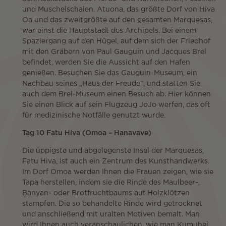
und Muschelschalen. Atuona, das größte Dorf von Hiva
Oa und das zweitgrößte auf den gesamten Marquesas,
war einst die Hauptstadt des Archipels. Bei einem
Spaziergang auf den Hügel, auf dem sich der Friedhof
mit den Gräbern von Paul Gauguin und Jacques Brel
befindet, werden Sie die Aussicht auf den Hafen
genießen. Besuchen Sie das Gauguin-Museum, ein
Nachbau seines „Haus der Freude“, und statten Sie
auch dem Brel-Museum einen Besuch ab. Hier können
Sie einen Blick auf sein Flugzeug JoJo werfen, das oft
für medizinische Notfälle genutzt wurde.
Tag 10 Fatu Hiva (Omoa – Hanavave)
Die üppigste und abgelegenste Insel der Marquesas,
Fatu Hiva, ist auch ein Zentrum des Kunsthandwerks.
Im Dorf Omoa werden Ihnen die Frauen zeigen, wie sie
Tapa herstellen, indem sie die Rinde des Maulbeer-,
Banyan- oder Brotfruchtbaums auf Holzklötzen
stampfen. Die so behandelte Rinde wird getrocknet
und anschließend mit uralten Motiven bemalt. Man
wird Ihnen auch veranschaulichen, wie man Kumuhei