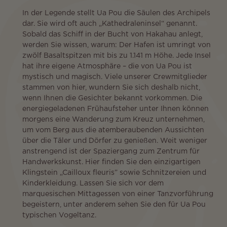
In der Legende stellt Ua Pou die Säulen des Archipels
dar. Sie wird oft auch „Kathedraleninsel“ genannt.
Sobald das Schiff in der Bucht von Hakahau anlegt,
werden Sie wissen, warum: Der Hafen ist umringt von
zwölf Basaltspitzen mit bis zu 1.141 m Höhe. Jede Insel
hat ihre eigene Atmosphäre – die von Ua Pou ist
mystisch und magisch. Viele unserer Crewmitglieder
stammen von hier, wundern Sie sich deshalb nicht,
wenn Ihnen die Gesichter bekannt vorkommen. Die
energiegeladenen Frühaufsteher unter Ihnen können
morgens eine Wanderung zum Kreuz unternehmen,
um vom Berg aus die atemberaubenden Aussichten
über die Täler und Dörfer zu genießen. Weit weniger
anstrengend ist der Spaziergang zum Zentrum für
Handwerkskunst. Hier finden Sie den einzigartigen
Klingstein „Cailloux fleuris” sowie Schnitzereien und
Kinderkleidung. Lassen Sie sich vor dem
marquesischen Mittagessen von einer Tanzvorführung
begeistern, unter anderem sehen Sie den für Ua Pou
typischen Vogeltanz.