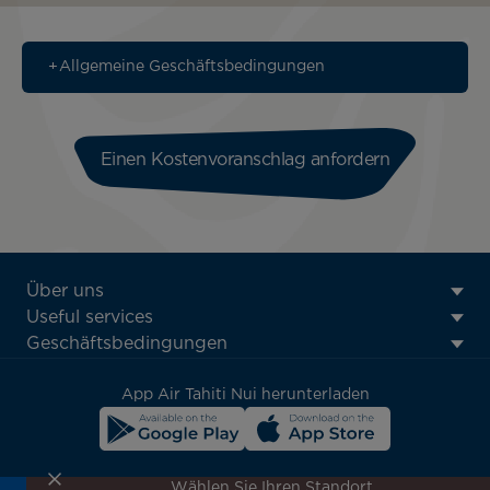
Allgemeine Geschäftsbedingungen
Einen Kostenvoranschlag anfordern
ATN:
Über uns
Footer
Useful services
menu
Geschäftsbedingungen
block
App Air Tahiti Nui herunterladen
Wählen Sie Ihren Standort