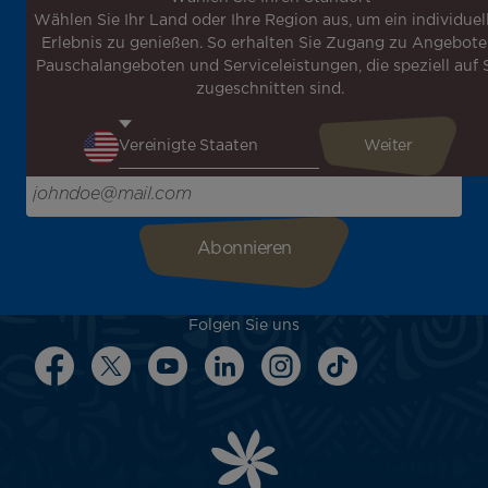
Wählen Sie Ihr Land oder Ihre Region aus, um ein individuel
Melden Sie sich für unseren Newsletter an, um die
Erlebnis zu genießen. So erhalten Sie Zugang zu Angebote
neuesten Nachrichten zu erhalten!
Pauschalangeboten und Serviceleistungen, die speziell auf 
Erhalten Sie unsere verschiedenen Sonderangebote und
zugeschnitten sind.
Aktionen vor allen anderen, entdecken Sie unsere
Reiseziele und lassen Sie sich für Ihre nächste Reise
inspirieren!
Bitte geben Sie hier Ihre E-Mail-Adresse ein
Folgen Sie uns