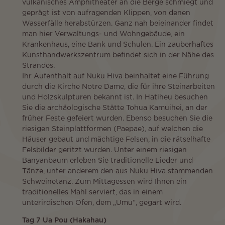
vulkanisches Amphitheater an die Berge schmiegt und
geprägt ist von aufragenden Klippen, von denen
Wasserfälle herabstürzen. Ganz nah beieinander findet
man hier Verwaltungs- und Wohngebäude, ein
Krankenhaus, eine Bank und Schulen. Ein zauberhaftes
Kunsthandwerkszentrum befindet sich in der Nähe des
Strandes.
Ihr Aufenthalt auf Nuku Hiva beinhaltet eine Führung
durch die Kirche Notre Dame, die für ihre Steinarbeiten
und Holzskulpturen bekannt ist. In Hatiheu besuchen
Sie die archäologische Stätte Tohua Kamuihei, an der
früher Feste gefeiert wurden. Ebenso besuchen Sie die
riesigen Steinplattformen (Paepae), auf welchen die
Häuser gebaut und mächtige Felsen, in die rätselhafte
Felsbilder geritzt wurden. Unter einem riesigen
Banyanbaum erleben Sie traditionelle Lieder und
Tänze, unter anderem den aus Nuku Hiva stammenden
Schweinetanz. Zum Mittagessen wird Ihnen ein
traditionelles Mahl serviert, das in einem
unterirdischen Ofen, dem „Umu“, gegart wird.
Tag 7 Ua Pou (Hakahau)