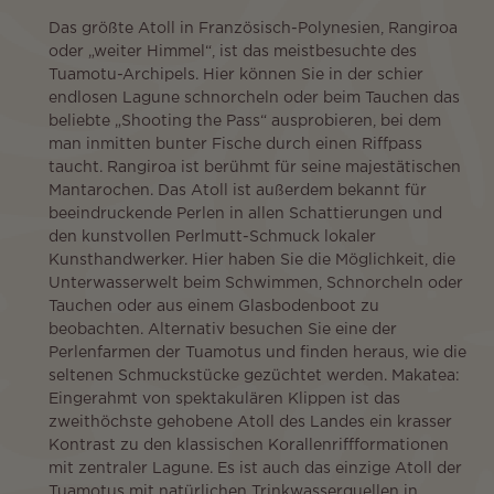
Das größte Atoll in Französisch-Polynesien, Rangiroa
oder „weiter Himmel“, ist das meistbesuchte des
Tuamotu-Archipels. Hier können Sie in der schier
endlosen Lagune schnorcheln oder beim Tauchen das
beliebte „Shooting the Pass“ ausprobieren, bei dem
man inmitten bunter Fische durch einen Riffpass
taucht. Rangiroa ist berühmt für seine majestätischen
Mantarochen. Das Atoll ist außerdem bekannt für
beeindruckende Perlen in allen Schattierungen und
den kunstvollen Perlmutt-Schmuck lokaler
Kunsthandwerker. Hier haben Sie die Möglichkeit, die
Unterwasserwelt beim Schwimmen, Schnorcheln oder
Tauchen oder aus einem Glasbodenboot zu
beobachten. Alternativ besuchen Sie eine der
Perlenfarmen der Tuamotus und finden heraus, wie die
seltenen Schmuckstücke gezüchtet werden. Makatea:
Eingerahmt von spektakulären Klippen ist das
zweithöchste gehobene Atoll des Landes ein krasser
Kontrast zu den klassischen Korallenriffformationen
mit zentraler Lagune. Es ist auch das einzige Atoll der
Tuamotus mit natürlichen Trinkwasserquellen in