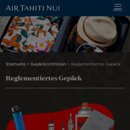
MENÜ
Zum
Bild
Hauptinhalt
wechseln
Pfadnavigation
Startseite
Gepäckrichtlinien
Reglementiertes Gepäck
Reglementiertes Gepäck