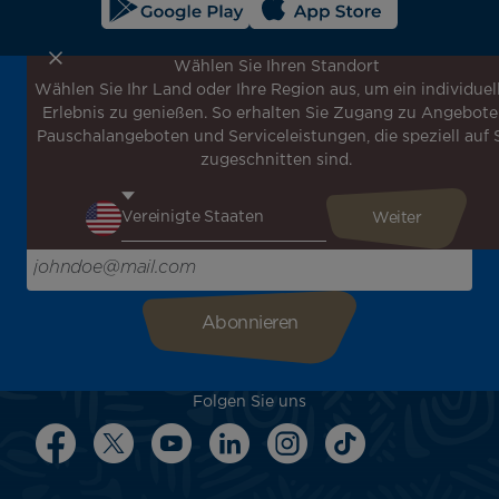
Wählen Sie Ihren Standort
Wählen Sie Ihr Land oder Ihre Region aus, um ein individuel
Melden Sie sich für unseren Newsletter an, um die
Erlebnis zu genießen. So erhalten Sie Zugang zu Angebote
neuesten Nachrichten zu erhalten!
Pauschalangeboten und Serviceleistungen, die speziell auf 
Erhalten Sie unsere verschiedenen Sonderangebote und
zugeschnitten sind.
Aktionen vor allen anderen, entdecken Sie unsere
Reiseziele und lassen Sie sich für Ihre nächste Reise
inspirieren!
Bitte geben Sie hier Ihre E-Mail-Adresse ein
Folgen Sie uns