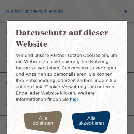
Nur im Handgepäck erlaubt
Datenschutz auf dieser
Nur im aufgegebenen Gepäck erlaubt
Website
Sowohl im Handgepäck als auch im aufgegebenen
Wir und unsere Partner setzen Cookies ein, um
Gepäck erlaubt
die Website zu funktionieren, ihre Nutzung
besser zu verstehen, Conversions zu verfolgen
und Anzeigen zu personalisieren. Sie können
Ihre Entscheidung jederzeit ändern, indem Sie
Nur an der Person mitgeführt erlaubt
auf den Link "Cookie-Verwaltung" am unteren
Ende jeder Website klicken. Weitere
Informationen finden Sie
hier
.
Im Gepäck streng verboten
Alle
Alle
ablehnen
akzeptieren
Flüssigkeiten, Pasten, Gele, Aerosole und Pulver