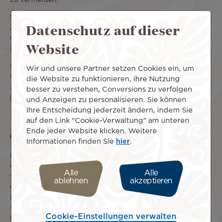
zu vermeiden.
Schritt 3: Geben Sie Ihre Pakete an der angegebenen
Datenschutz auf dieser
Abgabestelle ab.
In Tahiti muss die Abgabe Ihres Pakets bei
unserem Assistenzunternehmen am Frachtterminal des
Website
Flughafens Tahiti Faaa erfolgen.
Schritt 4: Holen Sie Ihre Sendung ab.
Sie oder die
Wir und unsere Partner setzen Cookies ein, um
Empfänger können Ihre Pakete bei den
die Website zu funktionieren, ihre Nutzung
Abfertigungsunternehmen abholen, die Air Tahiti Nui an
besser zu verstehen, Conversions zu verfolgen
jeder Station vertreten.
und Anzeigen zu personalisieren. Sie können
Ihre Entscheidung jederzeit ändern, indem Sie
auf den Link "Cookie-Verwaltung" am unteren
Ende jeder Website klicken. Weitere
Gefährliche Güter
Informationen finden Sie
hier
.
Bestimmte als „gefährliche Güter“ eingestufte
Gegenstände sind reguliert oder für den Transport
Alle
Alle
verboten. Zum Beispiel Aerosole, Parfüms, alkoholische
ablehnen
akzeptieren
Getränke, ätzende oder entflammbare Flüssigkeiten,
Batterien, Gaszylinder usw. Bitte sehen Sie die Liste der
verbotenen oder reglementierten Güter ein, bevor Sie Ihr
Cookie-Einstellungen verwalten
Paket bei unserer Cargo-Abteilung abgeben.