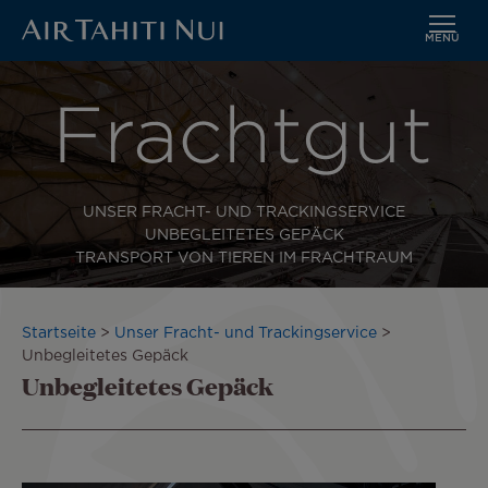
MENÜ
Zum
Hauptinhalt
wechseln
UNSER FRACHT- UND TRACKINGSERVICE
UNBEGLEITETES GEPÄCK
TRANSPORT VON TIEREN IM FRACHTRAUM
Pfadnavigation
Startseite
Unser Fracht- und Trackingservice
Unbegleitetes Gepäck
Unbegleitetes Gepäck