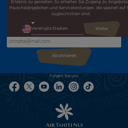
Erlebnis zu genießen. So erhalten Sie Zugang zu Angebote
neuesten Nachrichten zu erhalten!
Pauschalangeboten und Serviceleistungen, die speziell auf 
Erhalten Sie unsere verschiedenen Sonderangebote und
zugeschnitten sind.
Aktionen vor allen anderen, entdecken Sie unsere
Reiseziele und lassen Sie sich für Ihre nächste Reise
inspirieren!
Bitte geben Sie hier Ihre E-Mail-Adresse ein
Folgen Sie uns