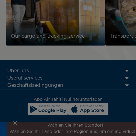
Our cargo and tracking service
Transport 
ATN:
Über uns
Footer
Useful services
menu
Geschäftsbedingungen
block
App Air Tahiti Nui herunterladen
Wählen Sie Ihren Standort
Wählen Sie Ihr Land oder Ihre Region aus, um ein individuel
Melden Sie sich für unseren Newsletter an, um die