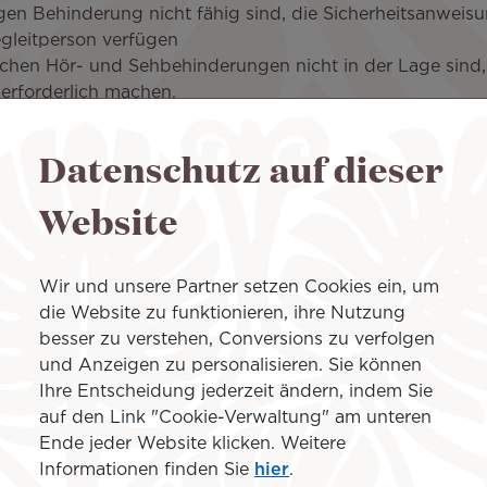
tigen Behinderung nicht fähig sind, die Sicherheitsanwei
gleitperson verfügen
lichen Hör- und Sehbehinderungen nicht in der Lage sind
 erforderlich machen.
derungen nicht fähig sind, grundlegende Handlungen ausz
Datenschutz auf dieser
tzen
Website
e zu benutzen
zieren oder im Notfall bei der eigenen Evakuierung mit
Wir und unsere Partner setzen Cookies ein, um
die Website zu funktionieren, ihre Nutzung
edingungen erfüllen:
besser zu verstehen, Conversions zu verfolgen
ein.
und Anzeigen zu personalisieren. Sie können
hrere Passagiere mit eingeschränkter Mobilität oder für d
Ihre Entscheidung jederzeit ändern, indem Sie
auf den Link "Cookie-Verwaltung" am unteren
dürfen nicht als Begleitperson eingesetzt werden.
Ende jeder Website klicken. Weitere
en dem Sitz der behinderten Person belegen und fähig s
Informationen finden Sie
hier
.