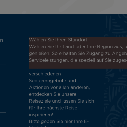
Melden Sie sich für unseren
Wählen Sie Ihren Standort
en
Newsletter an, um die
Wählen Sie Ihr Land oder Ihre Region aus, u
neuesten Nachrichten zu
genießen. So erhalten Sie Zugang zu Ange
erhalten!
Serviceleistungen, die speziell auf Sie zuges
Erhalten Sie unsere
verschiedenen
Sonderangebote und
Aktionen vor allen anderen,
entdecken Sie unsere
Reiseziele und lassen Sie sich
für Ihre nächste Reise
inspirieren!
Bitte geben Sie hier Ihre E-