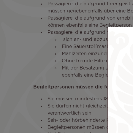
Passagiere, die aufgrund Ihrer geis
müssen gegebenenfalls über eine Be
Passagiere, die aufgrund von erheb
können ebenfalls eine Begleitperson
Passagiere, die aufgrund von Behin
sich an- und abzuschnallen
Eine Sauerstoffmaske zu benu
Mahlzeiten einzunehmen
Ohne fremde Hilfe die Toilett
Mit der Besatzung zu kommuni
ebenfalls eine Begleitperson.
Begleitpersonen müssen die folgenden B
Sie müssen mindestens 18 Jahre alt s
Sie dürfen nicht gleichzeitig für me
verantwortlich sein.
Seh- oder hörbehinderte Passagiere 
Begleitpersonen müssen den Sitz neb