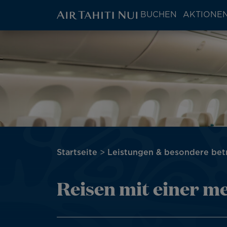
ATN:
BUCHEN
AKTIONEN
Main
menu
Zum
Bild
block
Hauptinhalt
wechseln
Pfadnavigation
Startseite
Leistungen & besondere be
Reisen mit einer m