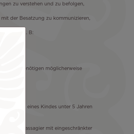
sungen zu verstehen und zu befolgen,
, mit der Besatzung zu kommunizieren,
uführen, z. B:
zuwirken, benötigen möglicherweise
ie Betreuung eines Kindes unter 5 Jahren
ein, den Passagier mit eingeschränkter