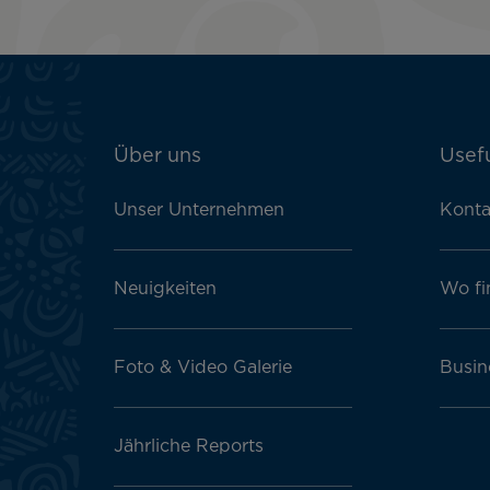
ATN:
Über uns
Usefu
Footer
menu
Unser Unternehmen
Konta
block
Neuigkeiten
Wo fi
Foto & Video Galerie
Busin
Jährliche Reports