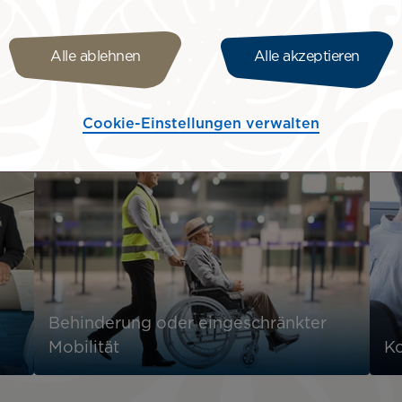
in:
Alle ablehnen
Alle akzeptieren
 behinderten Passagiers zu erfüllen
tsvorschriften während des Fluges befolgt werden
g des behinderten Passagiers mitzuwirken
Cookie-Einstellungen verwalten
Behinderung oder eingeschränkter
Mobilität
Ko