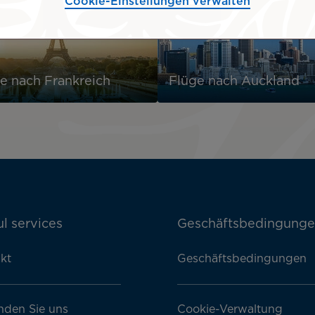
Cookie-Einstellungen verwalten
e nach Frankreich
Flüge nach Auckland
l services
Geschäftsbedingung
kt
Geschäftsbedingungen
nden Sie uns
Cookie-Verwaltung