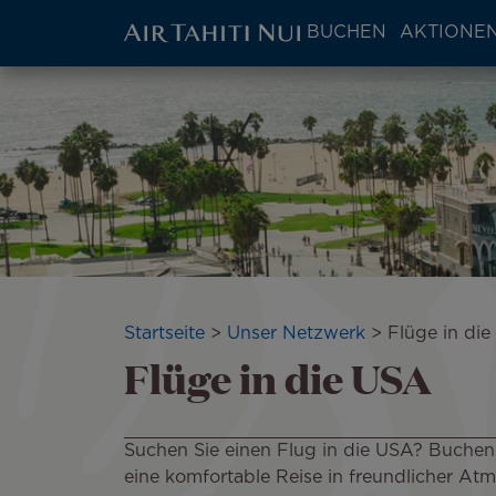
ATN:
BUCHEN
AKTIONEN
Main
menu
Zum
block
Hauptinhalt
wechseln
Pfadnavigation
Startseite
Unser Netzwerk
Flüge in di
Flüge in die USA
Suchen Sie einen Flug in die USA? Buchen Si
eine komfortable Reise in freundlicher Atm