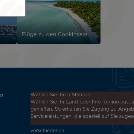
Flüge zu den Cookinseln
Melden Sie sich für unseren
Wählen Sie Ihren Standort
en
Newsletter an, um die
Wählen Sie Ihr Land oder Ihre Region aus, u
neuesten Nachrichten zu
genießen. So erhalten Sie Zugang zu Ange
erhalten!
Serviceleistungen, die speziell auf Sie zuges
Erhalten Sie unsere
verschiedenen