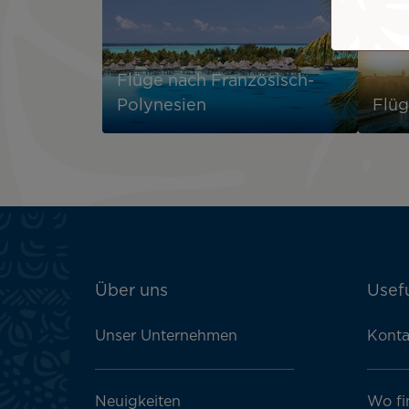
Flüge nach Französisch-
Polynesien
Flüg
ATN:
Über uns
Usefu
Footer
menu
Unser Unternehmen
Konta
block
Neuigkeiten
Wo fi