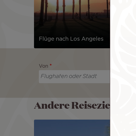
Flüge nach Los Angeles
Von
Andere Reiseziele