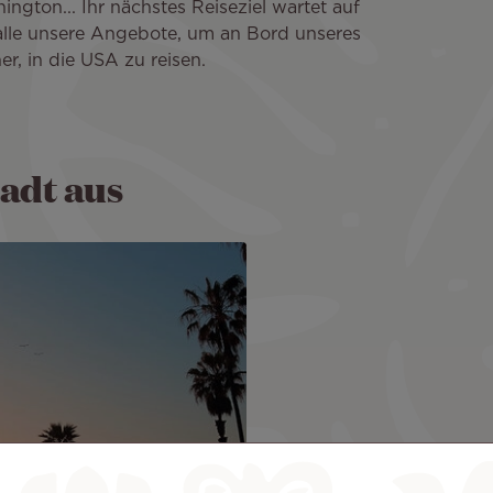
ngton... Ihr nächstes Reiseziel wartet auf
 alle unsere Angebote, um an Bord unseres
r, in die USA zu reisen.
tadt aus