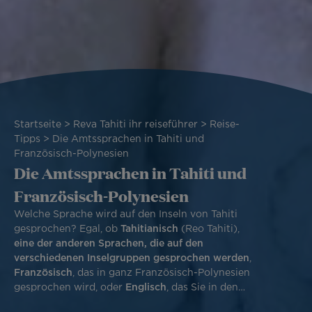
Pfadnavigation
Startseite
Reva Tahiti ihr reiseführer
Reise-
Tipps
Die Amtssprachen in Tahiti und
Französisch-Polynesien
Die Amtssprachen in Tahiti und
Französisch-Polynesien
Welche Sprache wird auf den Inseln von Tahiti
gesprochen? Egal, ob
Tahitianisch
(Reo Tahiti),
eine der anderen Sprachen, die auf den
verschiedenen Inselgruppen gesprochen werden
,
Französisch
, das in ganz Französisch-Polynesien
gesprochen wird, oder
Englisch
, das Sie in den
Hotels und auf Sightseeing-Touren anwenden