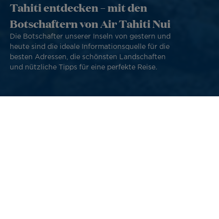
Tahiti entdecken – mit den
Botschaftern von Air Tahiti Nui
Die Botschafter unserer Inseln von gestern und
heute sind die ideale Informationsquelle für die
besten Adressen, die schönsten Landschaften
und nützliche Tipps für eine perfekte Reise.
Französisch-Polynesien ist von grundlegenden
menschlichen Werten geprägt. Teilen und
Gastfreundschaft stehen im Mittelpunkt jedes
polynesischen Abenteuers. Diese herzliche Atmosphäre,
die den Ruf unserer Inseln in der ganzen Welt begründet,
verdanken wir dem polynesischen Volk.
Die Seele des heutigen Französisch-Polynesiens zeugt von
einer unglaublichen Mischung aus Reisen und
Lebensgeschichten. Seit vielen Jahren begleitet Air Tahiti