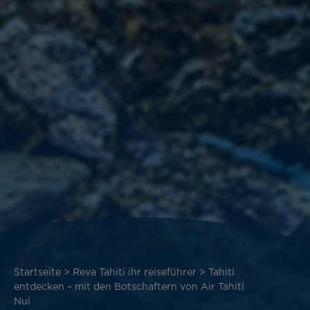
Pfadnavigation
Startseite
Reva Tahiti ihr reiseführer
Tahiti
entdecken – mit den Botschaftern von Air Tahiti
Nui